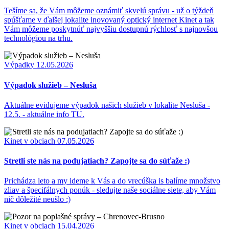
Tešíme sa, že Vám môžeme oznámiť skvelú správu - už o týždeň
spúšťame v ďalšej lokalite inovovaný optický internet Kinet a tak
Vám môžeme poskytnúť najvyššiu dostupnú rýchlosť s najnovšou
technológiou na trhu.
Výpadky
12.05.2026
Výpadok služieb – Nesluša
Aktuálne evidujeme výpadok našich služieb v lokalite Nesluša -
12.5. - aktuálne info TU.
Kinet v obciach
07.05.2026
Stretli ste nás na podujatiach? Zapojte sa do súťaže :)
Prichádza leto a my ideme k Vás a do vrecúška is balíme množstvo
zliav a špecifálnych ponúk - sledujte naše sociálne siete, aby Vám
nič dôležité neušlo :)
Kinet v obciach
15.04.2026