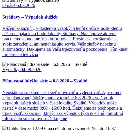
O nás
06.08.2026
Stráňavy – Výpadok služieb
Vážení zákazníci, v dôsledku vysokých tepôt došlo k poškodeniu
nášho napájacieho bodu lokality Stráňavy. Na náprave aktívne
pracujeme a budeme Vás informovať. Prosíme - nereštartujte si
svoje zariadenia, ani nenahlasujte servis. Vaše služby nabehnú
automaticky. Ďakujeme za Vašu trpezlivosť a pochopenie. Tím kinet
- internet a televízia
Výpadky
04.08.2026
Plánovaná údržba siete – 6.8.2026 – Skalité
Neustále sa snažíme našu sieť inovovať a vylepšovať. Aj v rámci
tejto plánovanej údržby bude v termíne 6.8.2026 - vo štvrtok
výpadok našich služieb v časti lokality Skalité. Výpadok môže
nastať v čase medzi 8:00 - 16:00 hod. Ďakujeme za pochopenie a
trpezlivosť, zákazníci, ktorých sa výpadok týka dostanú podrobnú
informáciu sms správou. Ďakujeme