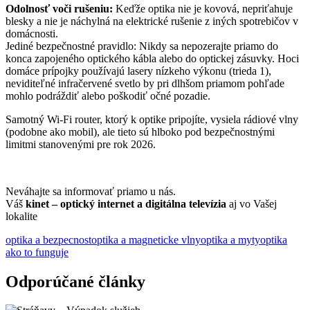
Odolnosť voči rušeniu:
Keďže optika nie je kovová, nepriťahuje
blesky a nie je náchylná na elektrické rušenie z iných spotrebičov v
domácnosti.
Jediné bezpečnostné pravidlo: Nikdy sa nepozerajte priamo do
konca zapojeného optického kábla alebo do optickej zásuvky. Hoci
domáce prípojky používajú lasery nízkeho výkonu (trieda 1),
neviditeľné infračervené svetlo by pri dlhšom priamom pohľade
mohlo podráždiť alebo poškodiť očné pozadie.
Samotný Wi-Fi router, ktorý k optike pripojíte, vysiela rádiové vlny
(podobne ako mobil), ale tieto sú hlboko pod bezpečnostnými
limitmi stanovenými pre rok 2026.
Neváhajte sa informovať priamo u nás.
Váš
kinet – optický internet a digitálna televízia
aj vo Vašej
lokalite
optika a bezpecnost
optika a magneticke vlny
optika a myty
optika
ako to funguje
Odporúčané články