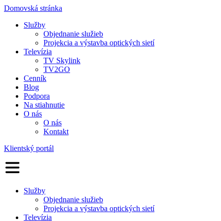
Domovská stránka
Služby
Objednanie služieb
Projekcia a výstavba optických sietí
Televízia
TV Skylink
TV2GO
Cenník
Blog
Podpora
Na stiahnutie
O nás
O nás
Kontakt
Klientský portál
Služby
Objednanie služieb
Projekcia a výstavba optických sietí
Televízia