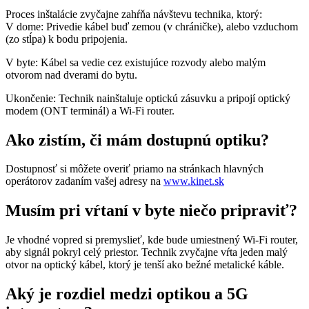
Proces inštalácie zvyčajne zahŕňa návštevu technika, ktorý:
V dome: Privedie kábel buď zemou (v chráničke), alebo vzduchom
(zo stĺpa) k bodu pripojenia.
V byte: Kábel sa vedie cez existujúce rozvody alebo malým
otvorom nad dverami do bytu.
Ukončenie: Technik nainštaluje optickú zásuvku a pripojí optický
modem (ONT terminál) a Wi-Fi router.
Ako zistím, či mám dostupnú optiku?
Dostupnosť si môžete overiť priamo na stránkach hlavných
operátorov zadaním vašej adresy na
www.kinet.sk
Musím pri vŕtaní v byte niečo pripraviť?
Je vhodné vopred si premyslieť, kde bude umiestnený Wi-Fi router,
aby signál pokryl celý priestor. Technik zvyčajne vŕta jeden malý
otvor na optický kábel, ktorý je tenší ako bežné metalické káble.
Aký je rozdiel medzi optikou a 5G