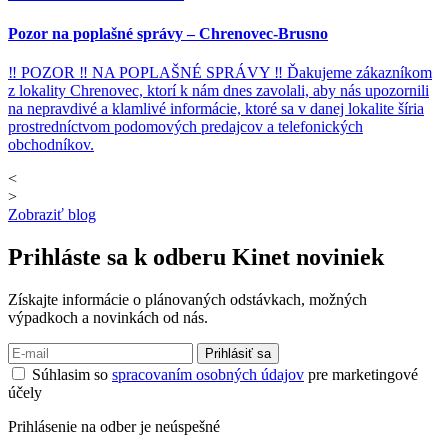
Pozor na poplašné správy – Chrenovec-Brusno
‼ POZOR ‼ NA POPLAŠNÉ SPRÁVY ‼ Ďakujeme zákazníkom
z lokality Chrenovec, ktorí k nám dnes zavolali, aby nás upozornili
na nepravdivé a klamlivé informácie, ktoré sa v danej lokalite šíria
prostredníctvom podomových predajcov a telefonických
obchodníkov.
<
>
Zobraziť blog
Prihláste sa k odberu
Kinet noviniek
Získajte informácie o plánovaných odstávkach, možných
výpadkoch a novinkách od nás.
Prihlásiť sa
Súhlasim so
spracovaním osobných údajov
pre marketingové
účely
Prihlásenie na odber je neúspešné