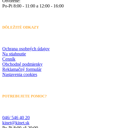
Otvorené:
Po-Pi 8:00 - 11:00 a 12:00 - 16:00
DÔLEŽITÉ ODKAZY
Ochrana osobných údajov
Na stiahnutie
Cenník
Obchodné podmienky
Reklamačný formulár
Nastavenia cookies
POTREBUJETE POMOC?
046/ 546 40 20
kinet@kinet.sk
Po-Pi 8:00 až 20:00