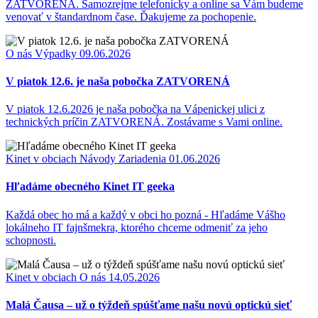
ZATVORENÁ. Samozrejme telefonicky a online sa Vám budeme
venovať v štandardnom čase. Ďakujeme za pochopenie.
O nás
Výpadky
09.06.2026
V piatok 12.6. je naša pobočka ZATVORENÁ
V piatok 12.6.2026 je naša pobočka na Vápenickej ulici z
technických príčin ZATVORENÁ. Zostávame s Vami online.
Kinet v obciach
Návody
Zariadenia
01.06.2026
Hľadáme obecného Kinet IT geeka
Každá obec ho má a každý v obci ho pozná - Hľadáme Vášho
lokálneho IT fajnšmekra, ktorého chceme odmeniť za jeho
schopnosti.
Kinet v obciach
O nás
14.05.2026
Malá Čausa – už o týždeň spúšťame našu novú optickú sieť