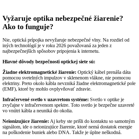
Vyžaruje optika nebezpečné žiarenie?
Ako to funguje?
Nie, optická prípojka nevyžaruje nebezpečné vlny. Na rozdiel od
iných technológií je v roku 2026 považovaná za jeden z
najbezpečnejších spôsobov pripojenia k internetu.
Hlavné dôvody bezpečnosti optickej siete sú:
Žiadne elektromagnetické žiarenie:
Optický kábel prenáša dáta
pomocou svetelných impulzov v sklenenom vlákne, nie pomocou
elektriny. Preto okolo kábla nevzniká žiadne elektromagnetické pole
(EMF), ktoré by mohlo ovplyvňovať zdravie.
Infračervené svetlo v uzavretom systéme:
Svetlo v optike je
zvyčajne v infračervenom spektre. Toto svetlo je bezpečne uzavreté
vo vnútri kábla a neuniká do okolia.
Neionizujúce žiarenie:
Aj keby ste prišli do kontaktu so samotným
signálom, ide o neionizujúce žiarenie, ktoré nemá dostatok energie
na poškodenie buniek alebo DNA. Takže je úplne neškodná.