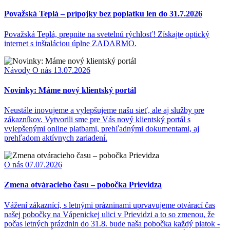
Považská Teplá – prípojky bez poplatku len do 31.7.2026
Považská Teplá, prepnite na svetelnú rýchlosť! Získajte optický
internet s inštaláciou úplne ZADARMO.
Návody
O nás
13.07.2026
Novinky: Máme nový klientský portál
Neustále inovujeme a vylepšujeme našu sieť, ale aj služby pre
zákazníkov. Vytvorili sme pre Vás nový klientský portál s
vylepšenými online platbami, prehľadnými dokumentami, aj
prehľadom aktívnych zariadení.
O nás
07.07.2026
Zmena otváracieho času – pobočka Prievidza
Vážení zákaznící, s letnými prázninami uprvavujeme otvárací čas
našej pobočky na Vápenickej ulici v Prievidzi a to so zmenou, že
počas letných prázdnin do 31.8. bude naša pobočka každý piatok -