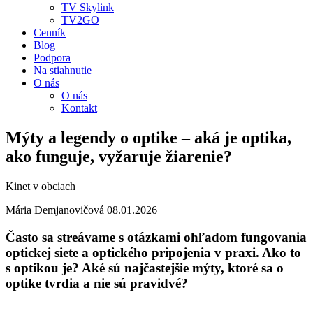
TV Skylink
TV2GO
Cenník
Blog
Podpora
Na stiahnutie
O nás
O nás
Kontakt
Mýty a legendy o optike – aká je optika,
ako funguje, vyžaruje žiarenie?
Kinet v obciach
Mária Demjanovičová
08.01.2026
Často sa streávame s otázkami ohľadom fungovania
optickej siete a optického pripojenia v praxi. Ako to
s optikou je? Aké sú najčastejšie mýty, ktoré sa o
optike tvrdia a nie sú pravidvé?