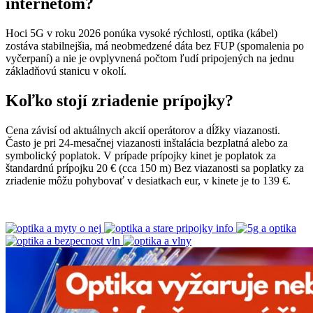
internetom?
Hoci 5G v roku 2026 ponúka vysoké rýchlosti, optika (kábel)
zostáva stabilnejšia, má neobmedzené dáta bez FUP (spomalenia po
vyčerpaní) a nie je ovplyvnená počtom ľudí pripojených na jednu
základňovú stanicu v okolí.
Koľko stojí zriadenie prípojky?
Cena závisí od aktuálnych akcií operátorov a dĺžky viazanosti.
Často je pri 24-mesačnej viazanosti inštalácia bezplatná alebo za
symbolický poplatok. V prípade prípojky kinet je poplatok za
štandardnú prípojku 20 € (cca 150 m) Bez viazanosti sa poplatky za
zriadenie môžu pohybovať v desiatkach eur, v kinete je to 139 €.