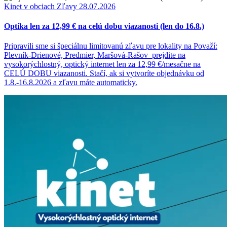
Kinet v obciach
Zľavy
28.07.2026
Optika len za 12,99 € na celú dobu viazanosti (len do 16.8.)
Pripravili sme si špeciálnu limitovanú zľavu pre lokality na Považí:
Plevník-Drienové, Predmier, Maršová-Rašov prejdite na
vysokorýchlostný, optický internet len za 12,99 €/mesačne na
CELÚ DOBU viazanosti. Stačí, ak si vytvoríte objednávku od
1.8.-16.8.2026 a zľavu máte automaticky.