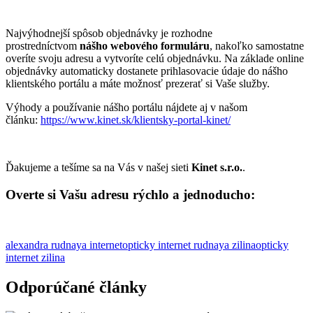
Najvýhodnejší spôsob objednávky je rozhodne
prostredníctvom
nášho webového formuláru
, nakoľko samostatne
overíte svoju adresu a vytvoríte celú objednávku. Na základe online
objednávky automaticky dostanete prihlasovacie údaje do nášho
klientského portálu a máte možnosť prezerať si Vaše služby.
Výhody a používanie nášho portálu nájdete aj v našom
článku:
https://www.kinet.sk/klientsky-portal-kinet/
Ďakujeme a tešíme sa na Vás v našej sieti
Kinet s.r.o.
.
Overte si Vašu adresu rýchlo a jednoducho:
alexandra rudnaya internet
opticky internet rudnaya zilina
opticky
internet zilina
Odporúčané články