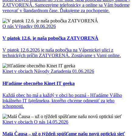
ZATVORENÁ. Samozrejme telefonicky a online sa Vám budeme
venovať v štandardnom čase. Ďakujeme za pochopenie.
O nás
Výpadky
09.06.2026
V piatok 12.6. je naša pobočka ZATVORENÁ
V piatok 12.6.2026 je naša pobočka na Vápenickej ulici z
technických príčin ZATVORENÁ. Zostávame s Vami online.
Kinet v obciach
Návody
Zariadenia
01.06.2026
Hľadáme obecného Kinet IT geeka
Každá obec ho má a každý v obci ho pozná - Hľadáme Vášho
lokálneho IT fajnšmekra, ktorého chceme odmeniť za jeho
schopnosti.
Kinet v obciach
O nás
14.05.2026
Malá Čausa – už o týždeň spúšťame našu novú optickú sieť