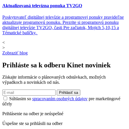
Aktualizovaná televízna ponuka TV2GO
Poskytovateľ digitálnej televízie a programovej ponuky pravideľne
aktualizuje programovú ponuku. Prezrite si programovú ponuku
digitálnej televízie TV2GO, časti Pre začiatok, Mojich 5,10,15 a
Tématické balíčky.
<
>
Zobraziť blog
Prihláste sa k odberu
Kinet noviniek
Získajte informácie o plánovaných odstávkach, možných
výpadkoch a novinkách od nás.
Prihlásiť sa
Súhlasim so
spracovaním osobných údajov
pre marketingové
účely
Prihlásenie na odber je neúspešné
Úspešne ste sa prihlásili na odber