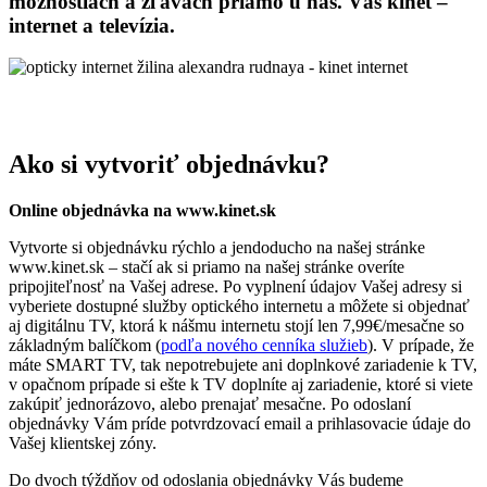
možnostiach a zľavách priamo u nás. Váš kinet –
internet a televízia.
Ako si vytvoriť objednávku?
Online objednávka na www.kinet.sk
Vytvorte si objednávku rýchlo a jendoducho na našej stránke
www.kinet.sk – stačí ak si priamo na našej stránke overíte
pripojiteľnosť na Vašej adrese. Po vyplnení údajov Vašej adresy si
vyberiete dostupné služby optického internetu a môžete si objednať
aj digitálnu TV, ktorá k nášmu internetu stojí len 7,99€/mesačne so
základným balíčkom (
podľa nového cenníka služieb
). V prípade, že
máte SMART TV, tak nepotrebujete ani doplnkové zariadenie k TV,
v opačnom prípade si ešte k TV doplníte aj zariadenie, ktoré si viete
zakúpiť jednorázovo, alebo prenajať mesačne. Po odoslaní
objednávky Vám príde potvrdzovací email a prihlasovacie údaje do
Vašej klientskej zóny.
Do dvoch týždňov od odoslania objednávky Vás budeme