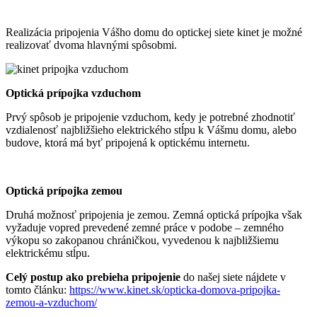
Realizácia pripojenia Vášho domu do optickej siete kinet je možné
realizovať dvoma hlavnými spôsobmi.
Optická prípojka vzduchom
Prvý spôsob je pripojenie vzduchom, kedy je potrebné zhodnotiť
vzdialenosť najbližšieho elektrického stĺpu k Vášmu domu, alebo
budove, ktorá má byť pripojená k optickému internetu.
Optická prípojka zemou
Druhá možnosť pripojenia je zemou. Zemná optická prípojka však
vyžaduje vopred prevedené zemné práce v podobe – zemného
výkopu so zakopanou chráničkou, vyvedenou k najbližšiemu
elektrickému stĺpu.
Celý postup ako prebieha pripojenie
do našej siete nájdete v
tomto článku:
https://www.kinet.sk/opticka-domova-pripojka-
zemou-a-vzduchom/