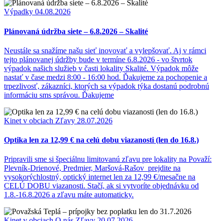
Výpadky
04.08.2026
Plánovaná údržba siete – 6.8.2026 – Skalité
Neustále sa snažíme našu sieť inovovať a vylepšovať. Aj v rámci
tejto plánovanej údržby bude v termíne 6.8.2026 - vo štvrtok
výpadok našich služieb v časti lokality Skalité. Výpadok môže
nastať v čase medzi 8:00 - 16:00 hod. Ďakujeme za pochopenie a
trpezlivosť, zákazníci, ktorých sa výpadok týka dostanú podrobnú
informáciu sms správou. Ďakujeme
Kinet v obciach
Zľavy
28.07.2026
Optika len za 12,99 € na celú dobu viazanosti (len do 16.8.)
Pripravili sme si špeciálnu limitovanú zľavu pre lokality na Považí:
Plevník-Drienové, Predmier, Maršová-Rašov prejdite na
vysokorýchlostný, optický internet len za 12,99 €/mesačne na
CELÚ DOBU viazanosti. Stačí, ak si vytvoríte objednávku od
1.8.-16.8.2026 a zľavu máte automaticky.
Kinet v obciach
O nás
Zľavy
20.07.2026