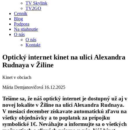
TV Skylink
TV2GO
Cenník
Blog
Podpora
Na stiahnutie
O nás
O nás
Kontakt
Optický internet kinet na ulici Alexandra
Rudnaya v Žiline
Kinet v obciach
Mária Demjanovičová
16.12.2025
Tešíme sa, že náš optický internet je dostupný už aj v
novej lokalite v Žiline na ulici Alexandra Rudnaya.
V mesiaci december získavate automatickú zľavu na
všetky objednávky a to poplatok za prípojku
symbolické 1€. Neváhajte a informujte sa o všetkých