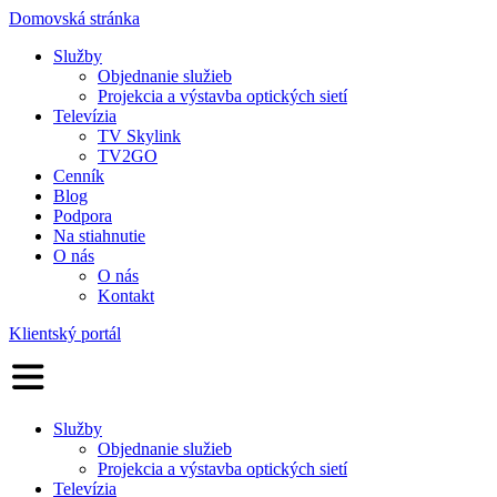
Domovská stránka
Služby
Objednanie služieb
Projekcia a výstavba optických sietí
Televízia
TV Skylink
TV2GO
Cenník
Blog
Podpora
Na stiahnutie
O nás
O nás
Kontakt
Klientský portál
Služby
Objednanie služieb
Projekcia a výstavba optických sietí
Televízia