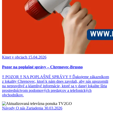
Kinet v obciach
15.04.2026
Pozor na poplašné správy – Chrenovec-Brusno
‼ POZOR ‼ NA POPLAŠNÉ SPRÁVY ‼ Ďakujeme zákazníkom
z lokality Chrenovec, ktorí k nám dnes zavolali, aby nás upozornili
na nepravdivé a klamlivé informácie, ktoré sa v danej lokalite šíria
prostredníctvom podomových predajcov a telefonických
obchodníkov.
Návody
O nás
Zariadenia
30.03.2026