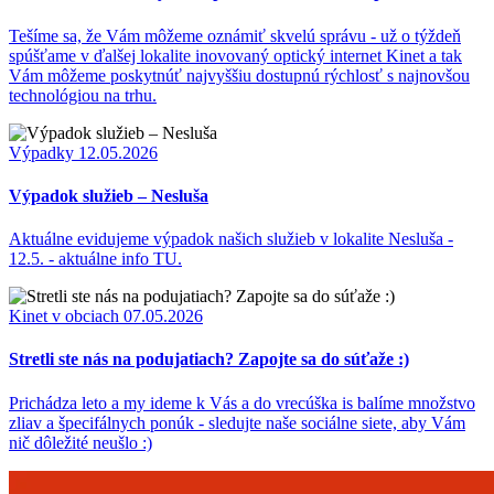
Tešíme sa, že Vám môžeme oznámiť skvelú správu - už o týždeň
spúšťame v ďalšej lokalite inovovaný optický internet Kinet a tak
Vám môžeme poskytnúť najvyššiu dostupnú rýchlosť s najnovšou
technológiou na trhu.
Výpadky
12.05.2026
Výpadok služieb – Nesluša
Aktuálne evidujeme výpadok našich služieb v lokalite Nesluša -
12.5. - aktuálne info TU.
Kinet v obciach
07.05.2026
Stretli ste nás na podujatiach? Zapojte sa do súťaže :)
Prichádza leto a my ideme k Vás a do vrecúška is balíme množstvo
zliav a špecifálnych ponúk - sledujte naše sociálne siete, aby Vám
nič dôležité neušlo :)