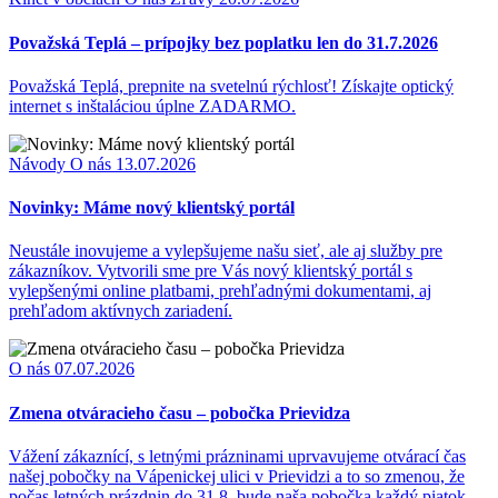
Považská Teplá – prípojky bez poplatku len do 31.7.2026
Považská Teplá, prepnite na svetelnú rýchlosť! Získajte optický
internet s inštaláciou úplne ZADARMO.
Návody
O nás
13.07.2026
Novinky: Máme nový klientský portál
Neustále inovujeme a vylepšujeme našu sieť, ale aj služby pre
zákazníkov. Vytvorili sme pre Vás nový klientský portál s
vylepšenými online platbami, prehľadnými dokumentami, aj
prehľadom aktívnych zariadení.
O nás
07.07.2026
Zmena otváracieho času – pobočka Prievidza
Vážení zákaznící, s letnými prázninami uprvavujeme otvárací čas
našej pobočky na Vápenickej ulici v Prievidzi a to so zmenou, že
počas letných prázdnin do 31.8. bude naša pobočka každý piatok -