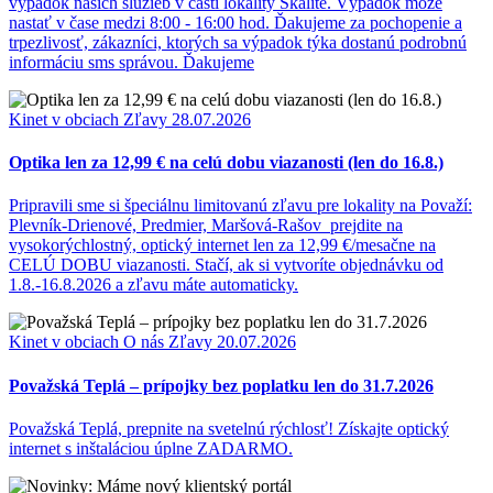
výpadok našich služieb v časti lokality Skalité. Výpadok môže
nastať v čase medzi 8:00 - 16:00 hod. Ďakujeme za pochopenie a
trpezlivosť, zákazníci, ktorých sa výpadok týka dostanú podrobnú
informáciu sms správou. Ďakujeme
Kinet v obciach
Zľavy
28.07.2026
Optika len za 12,99 € na celú dobu viazanosti (len do 16.8.)
Pripravili sme si špeciálnu limitovanú zľavu pre lokality na Považí:
Plevník-Drienové, Predmier, Maršová-Rašov prejdite na
vysokorýchlostný, optický internet len za 12,99 €/mesačne na
CELÚ DOBU viazanosti. Stačí, ak si vytvoríte objednávku od
1.8.-16.8.2026 a zľavu máte automaticky.
Kinet v obciach
O nás
Zľavy
20.07.2026
Považská Teplá – prípojky bez poplatku len do 31.7.2026
Považská Teplá, prepnite na svetelnú rýchlosť! Získajte optický
internet s inštaláciou úplne ZADARMO.