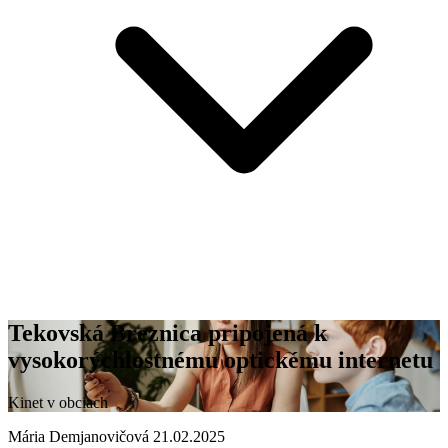
Tekovská Breznica pripojená k
vysokorýchlostnému optickému internetu
Kinet v obciach
Mária Demjanovičová
21.02.2025