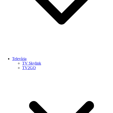
Televízia
TV Skylink
TV2GO