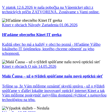
V piatok 12.6.2026 je naša pobočka na Vápenickej ulici z
technických príčin ZATVORENÁ. Zostávame s Vami online.
Kinet v obciach
Návody
Zariadenia
01.06.2026
Hľadáme obecného Kinet IT geeka
Každá obec ho má a každý v obci ho pozná - Hľadáme Vášho
lokálneho IT fajnšmekra, ktorého chceme odmeniť za jeho
schopnosti.
Kinet v obciach
O nás
14.05.2026
Malá Čausa – už o týždeň spúšťame našu novú optickú sieť
Tešíme sa, že Vám môžeme oznámiť skvelú správu - už o týždeň
spúšťame v ďalšej lokalite inovovaný optický internet Kinet a tak
Vám môžeme poskytnúť najvyššiu dostupnú rýchlosť s najnovšou
technológiou na trhu.