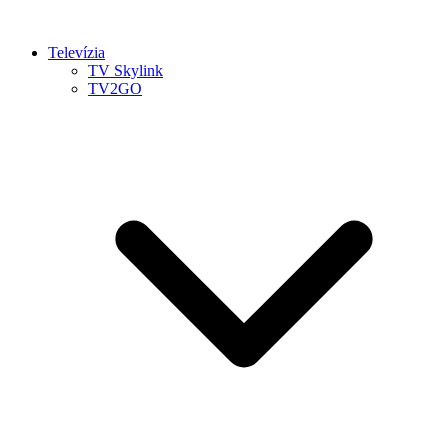
Televízia
TV Skylink
TV2GO