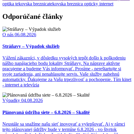
optika tekovska breznica
tekovska breznica opticky internet
Odporúčané články
O nás
06.08.2026
Stráňavy – Výpadok služieb
Vážení zákazníci, v dôsledku vysokých tepôt došlo k poškodeniu
nášho napájacieho bodu lokality Stráňavy. Na náprave aktívne
pracujeme a budeme Vás informovať. Prosíme - nereštartujte si
svoje zariadenia, ani nenahlasujte servis. Vaše služby nabehnú
automaticky. Ďakujeme za Vašu trpezlivosť a pochopenie. Tím kinet
- internet a televízia
Výpadky
04.08.2026
Plánovaná údržba siete – 6.8.2026 – Skalité
Neustále sa snažíme našu sieť inovovať a vylepšovať. Aj v rámci
tejto plánovanej údržby bude v termíne 6.8.2026 - vo štvrtok