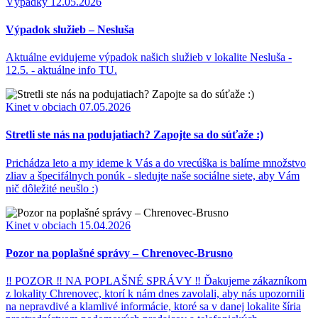
Výpadky
12.05.2026
Výpadok služieb – Nesluša
Aktuálne evidujeme výpadok našich služieb v lokalite Nesluša -
12.5. - aktuálne info TU.
Kinet v obciach
07.05.2026
Stretli ste nás na podujatiach? Zapojte sa do súťaže :)
Prichádza leto a my ideme k Vás a do vrecúška is balíme množstvo
zliav a špecifálnych ponúk - sledujte naše sociálne siete, aby Vám
nič dôležité neušlo :)
Kinet v obciach
15.04.2026
Pozor na poplašné správy – Chrenovec-Brusno
‼ POZOR ‼ NA POPLAŠNÉ SPRÁVY ‼ Ďakujeme zákazníkom
z lokality Chrenovec, ktorí k nám dnes zavolali, aby nás upozornili
na nepravdivé a klamlivé informácie, ktoré sa v danej lokalite šíria