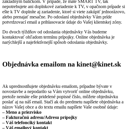
základným balíčkom. V prípade, že máte SMART TV, tak
nepotrebujete ani doplnkové zariadenie k TV, v opačnom prípade si
ešte k TV doplníte aj zariadenie, ktoré si viete zakúpiť jednorázovo,
alebo prenajať mesačne. Po odoslaní objednávky Vám príde
potvrdzovací email a prihlasovacie údaje do Vašej klientskej zóny.
Do dvoch týždňov od odoslania objednávky Vás budeme
kontaktovať ohľadom termínu prípojky. Online objednávka je
narýchlejší a najefektívnejší spôsob odoslania objednávky.
Objednávka emailom na kinet@kinet.sk
Ak uprednostňujete objednávku emailom, prípadne bývate v
novostavbe a nepodarilo sa Vám vytvoriť online objednávku,
pretože nemáte ešte pridelené popisné číslo, môžete objednávku
poslať aj na náš email. Stačí ak do predmetu napíšete objednávka a
názov Vašej obce a do textu emailu napíšete Vaše osobné údaje:
– Meno a priezvisko
– Fakturačnú adresu/Adresu prípojky
– Váš telefonciký kontakt
– Váš emailový kontakt