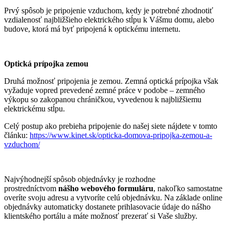
Prvý spôsob je pripojenie vzduchom, kedy je potrebné zhodnotiť
vzdialenosť najbližšieho elektrického stĺpu k Vášmu domu, alebo
budove, ktorá má byť pripojená k optickému internetu.
Optická prípojka zemou
Druhá možnosť pripojenia je zemou. Zemná optická prípojka však
vyžaduje vopred prevedené zemné práce v podobe – zemného
výkopu so zakopanou chráničkou, vyvedenou k najbližšiemu
elektrickému stĺpu.
Celý postup ako prebieha pripojenie do našej siete nájdete v tomto
článku:
https://www.kinet.sk/opticka-domova-pripojka-zemou-a-
vzduchom/
Najvýhodnejší spôsob objednávky je rozhodne
prostredníctvom
nášho webového formuláru
, nakoľko samostatne
overíte svoju adresu a vytvoríte celú objednávku. Na základe online
objednávky automaticky dostanete prihlasovacie údaje do nášho
klientského portálu a máte možnosť prezerať si Vaše služby.