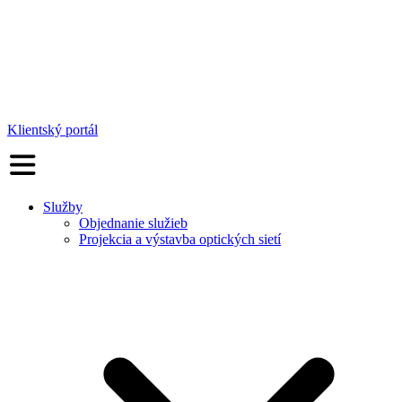
Klientský portál
Služby
Objednanie služieb
Projekcia a výstavba optických sietí