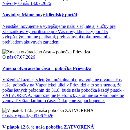
Návody
O nás
13.07.2026
Novinky: Máme nový klientský portál
Neustále inovujeme a vylepšujeme našu sieť, ale aj služby pre
zákazníkov. Vytvorili sme pre Vás nový klientský portál s
vylepšenými online platbami, prehľadnými dokumentami, aj
prehľadom aktívnych zariadení.
O nás
07.07.2026
Zmena otváracieho času – pobočka Prievidza
Vážení zákaznící, s letnými prázninami uprvavujeme otvárací čas
našej pobočky na Vápenickej ulici v Prievidzi a to so zmenou, že
počas letných prázdnin do 31.8. bude naša pobočka každý piatok -
ZATVORENÁ. Samozrejme telefonicky a online sa Vám budeme
venovať v štandardnom čase. Ďakujeme za pochopenie.
O nás
Výpadky
09.06.2026
V piatok 12.6. je naša pobočka ZATVORENÁ