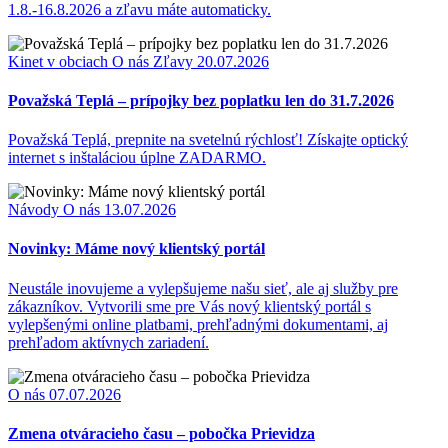
1.8.-16.8.2026 a zľavu máte automaticky.
Kinet v obciach
O nás
Zľavy
20.07.2026
Považská Teplá – prípojky bez poplatku len do 31.7.2026
Považská Teplá, prepnite na svetelnú rýchlosť! Získajte optický
internet s inštaláciou úplne ZADARMO.
Návody
O nás
13.07.2026
Novinky: Máme nový klientský portál
Neustále inovujeme a vylepšujeme našu sieť, ale aj služby pre
zákazníkov. Vytvorili sme pre Vás nový klientský portál s
vylepšenými online platbami, prehľadnými dokumentami, aj
prehľadom aktívnych zariadení.
O nás
07.07.2026
Zmena otváracieho času – pobočka Prievidza