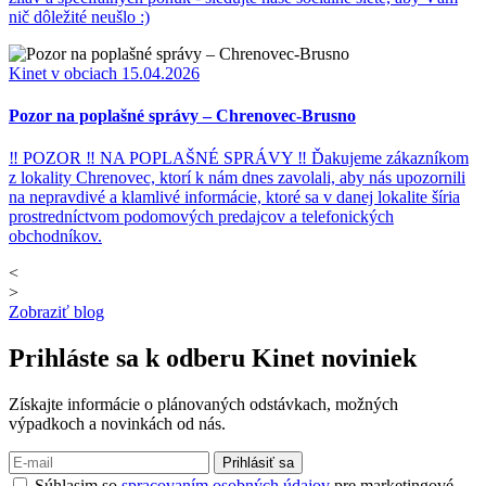
nič dôležité neušlo :)
Kinet v obciach
15.04.2026
Pozor na poplašné správy – Chrenovec-Brusno
‼ POZOR ‼ NA POPLAŠNÉ SPRÁVY ‼ Ďakujeme zákazníkom
z lokality Chrenovec, ktorí k nám dnes zavolali, aby nás upozornili
na nepravdivé a klamlivé informácie, ktoré sa v danej lokalite šíria
prostredníctvom podomových predajcov a telefonických
obchodníkov.
<
>
Zobraziť blog
Prihláste sa k odberu
Kinet noviniek
Získajte informácie o plánovaných odstávkach, možných
výpadkoch a novinkách od nás.
Prihlásiť sa
Súhlasim so
spracovaním osobných údajov
pre marketingové