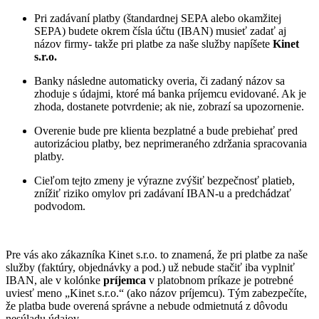
Pri zadávaní platby (štandardnej SEPA alebo okamžitej
SEPA) budete okrem čísla účtu (IBAN) musieť zadať aj
názov firmy- takže pri platbe za naše služby napíšete
Kinet
s.r.o.
Banky následne automaticky overia, či zadaný názov sa
zhoduje s údajmi, ktoré má banka príjemcu evidované. Ak je
zhoda, dostanete potvrdenie; ak nie, zobrazí sa upozornenie.
Overenie bude pre klienta bezplatné a bude prebiehať pred
autorizáciou platby, bez neprimeraného zdržania spracovania
platby.
Cieľom tejto zmeny je výrazne zvýšiť bezpečnosť platieb,
znížiť riziko omylov pri zadávaní IBAN-u a predchádzať
podvodom.
Pre vás ako zákazníka Kinet s.r.o. to znamená, že pri platbe za naše
služby (faktúry, objednávky a pod.) už nebude stačiť iba vyplniť
IBAN, ale v kolónke
príjemca
v platobnom príkaze je potrebné
uviesť meno „Kinet s.r.o.“ (ako názov príjemcu). Tým zabezpečíte,
že platba bude overená správne a nebude odmietnutá z dôvodu
nesúladu údajov.