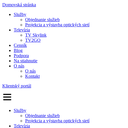
Domovská stránka
Služby
Objednanie služieb
Projekcia a výstavba optických sietí
Televízia
TV Skylink
TV2GO
Cenník
Blog
Podpora
Na stiahnutie
O nás
O nás
Kontakt
Klientský portál
Služby
Objednanie služieb
Projekcia a výstavba optických sietí
Televízia