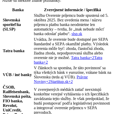
Nižšie sú niektoré známe poznámky:
Banka
Zverejnené informácie / špecifiká
Služba Overenie príjemcu bude spustená od 5.
Slovenská
októbra 2025. Bez uvedenia mena / názvu
sporiteľňa
príjemcu platbu banka neodmietne len
(SLSP)
automaticky – tvrdia, že „inak nebude môcť
banka odoslať platbu“.
slsp.sk
Uvádza, že overenie bude dostupné pre SEPA
štandardné a SEPA okamžité platby. Výsledok
overenia môže byť: zhoda, čiastočná zhoda,
Tatra banka
žiadna zhoda, nepodporovaná služba alebo
overenie nie je možné.
Tatra banka
+2
Tatra
banka
+2
V článkoch sa spomína, že táto povinnosť sa
týka všetkých bánk v eurozóne, vrátane bánk na
VÚB / iné banky
Slovensku (teda aj VÚB).
Právne
Noviny
+2
Startitup.sk
+2
ČSOB,
V zverejnených médiách zatiaľ neexistujú
Raiffeisenbank,
konkrétne verejné vyhlásenia o ich špecifikách
Slovenská pošta,
zavádzania tejto služby. Je však predpoklad, že
FIO banka,
budú postupovať podľa legislatívnej povinnosti
Revolut,
a integrovať overenie príjemcu v SEPA
UniCredit,
prevodoch.