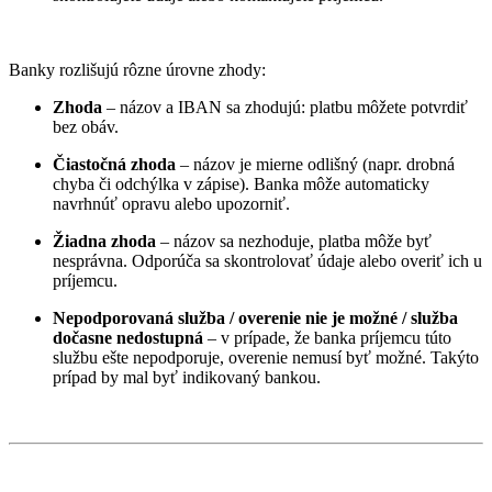
Banky rozlišujú rôzne úrovne zhody:
Zhoda
– názov a IBAN sa zhodujú: platbu môžete potvrdiť
bez obáv.
Čiastočná zhoda
– názov je mierne odlišný (napr. drobná
chyba či odchýlka v zápise). Banka môže automaticky
navrhnúť opravu alebo upozorniť.
Žiadna zhoda
– názov sa nezhoduje, platba môže byť
nesprávna. Odporúča sa skontrolovať údaje alebo overiť ich u
príjemcu.
Nepodporovaná služba / overenie nie je možné / služba
dočasne nedostupná
– v prípade, že banka príjemcu túto
službu ešte nepodporuje, overenie nemusí byť možné. Takýto
prípad by mal byť indikovaný bankou.