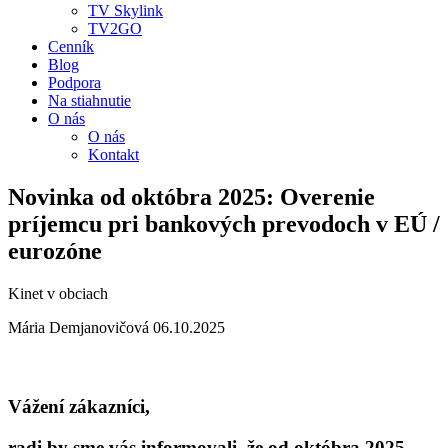
TV Skylink
TV2GO
Cenník
Blog
Podpora
Na stiahnutie
O nás
O nás
Kontakt
Novinka od októbra 2025: Overenie
príjemcu pri bankových prevodoch v EÚ /
eurozóne
Kinet v obciach
Mária Demjanovičová
06.10.2025
Vážení zákazníci,
radi by sme vás informovali, že od októbra 2025