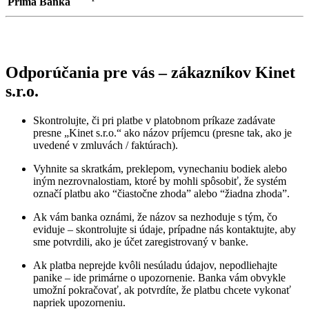
Prima Banka
Odporúčania pre vás – zákazníkov Kinet
s.r.o.
Skontrolujte, či pri platbe v platobnom príkaze zadávate
presne „Kinet s.r.o.“ ako názov príjemcu (presne tak, ako je
uvedené v zmluvách / faktúrach).
Vyhnite sa skratkám, preklepom, vynechaniu bodiek alebo
iným nezrovnalostiam, ktoré by mohli spôsobiť, že systém
označí platbu ako “čiastočne zhoda” alebo “žiadna zhoda”.
Ak vám banka oznámi, že názov sa nezhoduje s tým, čo
eviduje – skontrolujte si údaje, prípadne nás kontaktujte, aby
sme potvrdili, ako je účet zaregistrovaný v banke.
Ak platba neprejde kvôli nesúladu údajov, nepodliehajte
panike – ide primárne o upozornenie. Banka vám obvykle
umožní pokračovať, ak potvrdíte, že platbu chcete vykonať
napriek upozorneniu.