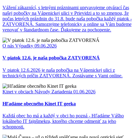
Vážení zákaznící, s letnými prázninami uprvavujeme otvárací čas
našej pobočky na Vápenickej ulici v Prievidzi a to so zmenou, že
počas letných prázdnin do 31.8. bude naša pobočka každý piatok -
ZATVORENÁ. Samozrejme telefonicky a online sa Vám budeme
venovať v štandardnom čase. Ďakujeme za pochopenie.
O nás
Výpadky
09.06.2026
V piatok 12.6. je naša pobočka ZATVORENÁ
V piatok 12.6.2026 je naša pobočka na Vápenickej ulici z
technických príčin ZATVORENÁ. Zostávame s Vami online.
Kinet v obciach
Návody
Zariadenia
01.06.2026
Hľadáme obecného Kinet IT geeka
Každá obec ho má a každý v obci ho pozná - Hľadáme Vášho
lokálneho IT fajnšmekra, ktorého chceme odmeniť za jeho
schopnosti.