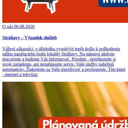
O nás
06.08.2026
Stráňavy – Výpadok služieb
Vážení zákazníci, v dôsledku vysokých tepôt došlo k poškodeniu
nášho napájacieho bodu lokality Stráňavy. Na náprave aktívne
pracujeme a budeme Vás informovať. Prosíme - nereštartujte si
svoje zariadenia, ani nenahlasujte servis. Vaše služby nabehnú
automaticky. Ďakujeme za Vašu trpezlivosť a pochopenie. Tím kinet
- internet a televízia