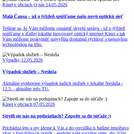
Kinet v obciach
O nás
14.05.2026
Malá Čausa – už o týždeň spúšťame našu novú optickú sieť
Tešíme sa, že Vám môžeme oznámiť skvelú správu - už o týždeň
spúšťame v ďalšej lokalite inovovaný optický internet Kinet a tak
Vám môžeme poskytnúť najvyššiu dostupnú rýchlosť s najnovšou
technológiou na trhu.
Výpadky
12.05.2026
Výpadok služieb – Nesluša
Aktuálne evidujeme výpadok našich služieb v lokalite Nesluša -
12.5. - aktuálne info TU.
Kinet v obciach
07.05.2026
Stretli ste nás na podujatiach? Zapojte sa do súťaže :)
Prichádza leto a my ideme k Vás a do vrecúška is balíme množstvo
zliav a špecifálnych ponúk - sledujte naše sociálne siete, aby Vám