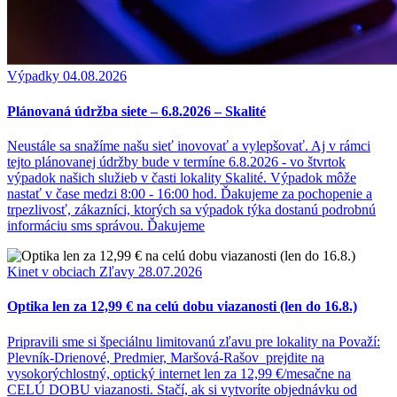
Výpadky
04.08.2026
Plánovaná údržba siete – 6.8.2026 – Skalité
Neustále sa snažíme našu sieť inovovať a vylepšovať. Aj v rámci
tejto plánovanej údržby bude v termíne 6.8.2026 - vo štvrtok
výpadok našich služieb v časti lokality Skalité. Výpadok môže
nastať v čase medzi 8:00 - 16:00 hod. Ďakujeme za pochopenie a
trpezlivosť, zákazníci, ktorých sa výpadok týka dostanú podrobnú
informáciu sms správou. Ďakujeme
Kinet v obciach
Zľavy
28.07.2026
Optika len za 12,99 € na celú dobu viazanosti (len do 16.8.)
Pripravili sme si špeciálnu limitovanú zľavu pre lokality na Považí:
Plevník-Drienové, Predmier, Maršová-Rašov prejdite na
vysokorýchlostný, optický internet len za 12,99 €/mesačne na
CELÚ DOBU viazanosti. Stačí, ak si vytvoríte objednávku od