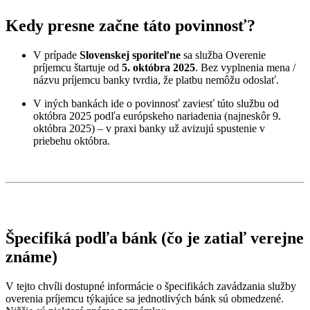
Kedy presne začne táto povinnosť?
V prípade
Slovenskej sporiteľne
sa služba Overenie
príjemcu štartuje od
5. októbra 2025
. Bez vyplnenia mena /
názvu príjemcu banky tvrdia, že platbu nemôžu odoslať.
V iných bankách ide o povinnosť zaviesť túto službu od
októbra 2025 podľa európskeho nariadenia (najneskôr 9.
októbra 2025) – v praxi banky už avizujú spustenie v
priebehu októbra.
Špecifiká podľa bánk (čo je zatiaľ verejne
známe)
V tejto chvíli dostupné informácie o špecifikách zavádzania služby
overenia príjemcu týkajúce sa jednotlivých bánk sú obmedzené.