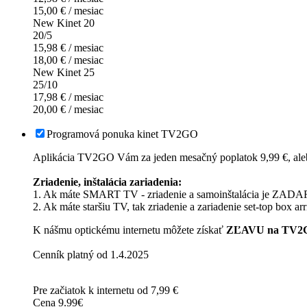
15,00 € / mesiac
New Kinet 20
20/5
15,98 € / mesiac
18,00 € / mesiac
New Kinet 25
25/10
17,98 € / mesiac
20,00 € / mesiac
Programová ponuka kinet TV2GO
Aplikácia TV2GO Vám za jeden mesačný poplatok 9,99 €, alebo
Zriadenie, inštalácia zariadenia:
1. Ak máte SMART TV - zriadenie a samoinštalácia je ZAD
2. Ak máte staršiu TV, tak zriadenie a zariadenie set-top box ar
K nášmu optickému internetu môžete získať
ZĽAVU na TV2GO
Cenník platný od 1.4.2025
Pre začiatok k internetu od 7,99 €
Cena 9.99€