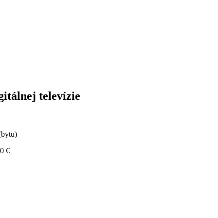
itálnej televízie
(bytu)
20 €