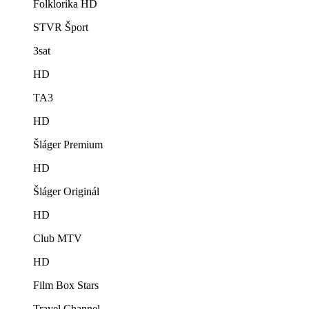
Folklorika HD
STVR Šport
3sat
HD
TA3
HD
Šláger Premium
HD
Šláger Originál
HD
Club MTV
HD
Film Box Stars
Travel Channel