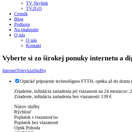
TV Skylink
TV2GO
Cenník
Blog
Podpora
Na stiahnutie
O nás
O nás
Kontakt
Vyberte si zo širokej ponuky internetu a dig
Internet
Televízia
Služby
Optické pripojenie technológiou FTTH, optika až do domu 
Zriadenie, inštalácia zariadenia pri viazanosti na 24 mesiacov: 
Zriadenie, inštalácia zariadenia bez viazanosti: 139 €
Názov služby
Rýchlosť
Poplatok s viazanosťou
Poplatok bez viazanosti
Optik Pohoda