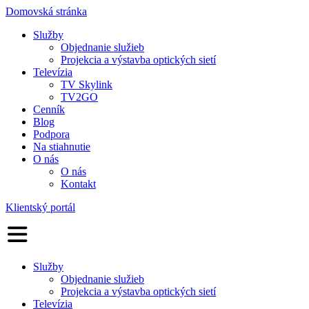
Domovská stránka
Služby
Objednanie služieb
Projekcia a výstavba optických sietí
Televízia
TV Skylink
TV2GO
Cenník
Blog
Podpora
Na stiahnutie
O nás
O nás
Kontakt
Klientský portál
Služby
Objednanie služieb
Projekcia a výstavba optických sietí
Televízia