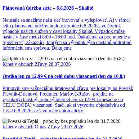
Plánovaná údržba siete – 6.8.2026 – Skalité
Neustále sa snažíme našu sieť inovovať a vylepšovať. Aj v rámci
tejto plánovanej údržby bude v termíne 6.8.2026 - vo štvrtok
výpadok našich služieb v časti lokality Skalité. Výpadok môže
nastať v čase medzi 8:00 - 16:00 hod. Ďakujeme za pochopenie a
trpezlivosť, zákazníci, ktorých sa výpadok týka dostanú podrobnú
informáciu sms správou. Ďakujeme
Kinet v obciach
Zľavy
28.07.2026
Optika len za 12,99 € na celú dobu viazanosti (len do 16.8.)
Pripravili sme si špeciálnu limitovanú zľavu pre lokality na Považí:
Plevník-Drienové, Predmier, Maršová-Rašov prejdite na
vysokorýchlostný, optický internet len za 12,99 €/mesačne na
CELÚ DOBU viazanosti. Stačí, ak si vytvoríte objednávku od
1.8.-16.8.2026 a zľavu máte automaticky.
Kinet v obciach
O nás
Zľavy
20.07.2026