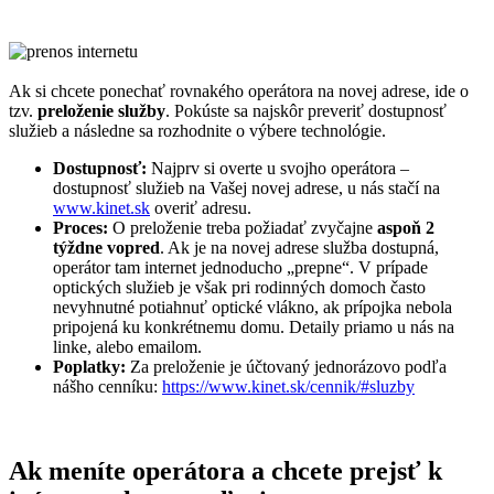
Ak si chcete ponechať rovnakého operátora na novej adrese, ide o
tzv.
preloženie služby
. Pokúste sa najskôr preveriť dostupnosť
služieb a následne sa rozhodnite o výbere technológie.
Dostupnosť:
Najprv si overte u svojho operátora –
dostupnosť služieb na Vašej novej adrese, u nás stačí na
www.kinet.sk
overiť adresu.
Proces:
O preloženie treba požiadať zvyčajne
aspoň 2
týždne vopred
. Ak je na novej adrese služba dostupná,
operátor tam internet jednoducho „prepne“. V prípade
optických služieb je však pri rodinných domoch často
nevyhnutné potiahnuť optické vlákno, ak prípojka nebola
pripojená ku konkrétnemu domu. Detaily priamo u nás na
linke, alebo emailom.
Poplatky:
Za preloženie je účtovaný jednorázovo podľa
nášho cenníku:
https://www.kinet.sk/cennik/#sluzby
Ak meníte operátora a chcete prejsť k