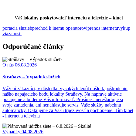
Váš
lokálny poskytovateľ internetu a televízie – kinet
portacia sluzieb
prechod k inemu operatorovi
prenos internetu
vykup
viazanosti
Odporúčané články
O nás
06.08.2026
Stráňavy – Výpadok služieb
Vážení zákazníci, v dôsledku vysokých tepôt došlo k poškodeniu
nášho napájacieho bodu lokality Stráňavy. Na náprave aktívne
pracujeme a budeme Vás informovať. Prosíme - nereštartujte si
svoje zariadenia, ani nenahlasujte servis. Vaše služby nabehnú
automaticky. Ďakujeme za Vašu trpezlivosť a pochopenie. Tím kinet
- internet a televízia
Výpadky
04.08.2026