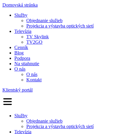
Domovská stránka
Služby
Objednanie služieb
Projekcia a výstavba optických sietí
Televízia
TV Skylink
TV2GO
Cenník
Blog
Podpora
Na stiahnutie
O nás
O nás
Kontakt
Klientský portál
Služby
Objednanie služieb
Projekcia a výstavba optických sietí
Televízia