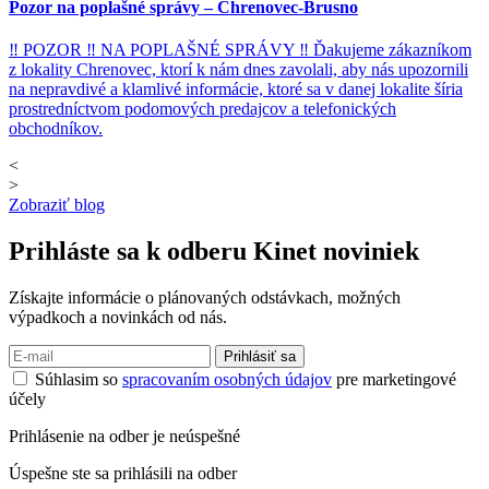
Pozor na poplašné správy – Chrenovec-Brusno
‼ POZOR ‼ NA POPLAŠNÉ SPRÁVY ‼ Ďakujeme zákazníkom
z lokality Chrenovec, ktorí k nám dnes zavolali, aby nás upozornili
na nepravdivé a klamlivé informácie, ktoré sa v danej lokalite šíria
prostredníctvom podomových predajcov a telefonických
obchodníkov.
<
>
Zobraziť blog
Prihláste sa k odberu
Kinet noviniek
Získajte informácie o plánovaných odstávkach, možných
výpadkoch a novinkách od nás.
Prihlásiť sa
Súhlasim so
spracovaním osobných údajov
pre marketingové
účely
Prihlásenie na odber je neúspešné
Úspešne ste sa prihlásili na odber