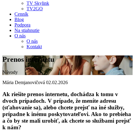
TV Skylink
TV2GO
Cenník
Blog
Podpora
Na stiahnutie
O nás
O nás
Kontakt
Prenos internetu
Návody
Mária Demjanovičová
02.02.2026
Ak riešite
prenos internetu
, dochádza k tomu v
dvoch prípadoch. V prípade, že meníte adresu
(sťahovanie sa), alebo chcete prejsť na iné služby,
prípadne k inému poskytovateľovi. Ako to prebieha
a čo by ste mali urobiť, ak chcete so službami prejsť
k nám?