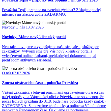
Považská Teplá – prípojky bez poplatku len do 31.7.2026
Považská Teplá, prepnite na svetelnú rýchlosť! Získajte optický
internet s inštaláciou úplne ZADARMO.
Návody
O nás
13.07.2026
Novinky: Máme nový klientský portál
Neustále inovujeme a vylepšujeme našu sieť, ale aj služby pre
zákazníkov. Vytvorili sme pre Vás nový klientský portál s
vylepšenými online platbami, prehľadnými dokumentami, aj
prehľadom aktívnych zariadení.
O nás
07.07.2026
Zmena otváracieho času – pobočka Prievidza
Vážení zákaznící, s letnými prázninami uprvavujeme otvárací čas
našej pobočky na Vápenickej ulici v Prievidzi a to so zmenou, že
počas letných prázdnin do 31.8. bude naša pobočka každý piatok -
ZATVORENÁ. Samozrejme telefonicky a online sa Vám budeme
venovať v štandardnom čase. Ďakujeme za pochopenie.