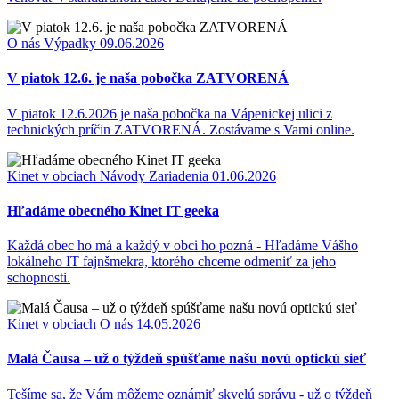
O nás
Výpadky
09.06.2026
V piatok 12.6. je naša pobočka ZATVORENÁ
V piatok 12.6.2026 je naša pobočka na Vápenickej ulici z
technických príčin ZATVORENÁ. Zostávame s Vami online.
Kinet v obciach
Návody
Zariadenia
01.06.2026
Hľadáme obecného Kinet IT geeka
Každá obec ho má a každý v obci ho pozná - Hľadáme Vášho
lokálneho IT fajnšmekra, ktorého chceme odmeniť za jeho
schopnosti.
Kinet v obciach
O nás
14.05.2026
Malá Čausa – už o týždeň spúšťame našu novú optickú sieť
Tešíme sa, že Vám môžeme oznámiť skvelú správu - už o týždeň