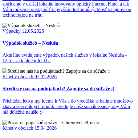
spúšťame v ďalšej lokalite inovovaný optický internet Kinet a tak
Vám môžeme poskytnúť najvyššiu dostupnú rýchlosť s najnovšou
technológiou na trhu.
Výpadky
12.05.2026
Výpadok služieb – Nesluša
Aktuálne evidujeme výpadok našich služieb v lokalite Nesluša -
12.5. - aktuálne info TU.
Kinet v obciach
07.05.2026
Stretli ste nás na podujatiach? Zapojte sa do súťaže :)
Prichádza leto a my ideme k Vás a do vrecúška is balíme množstvo
zliav a špecifálnych ponúk - sledujte naše sociálne siete, aby Vám
nič dôležité neušlo :)
Kinet v obciach
15.04.2026