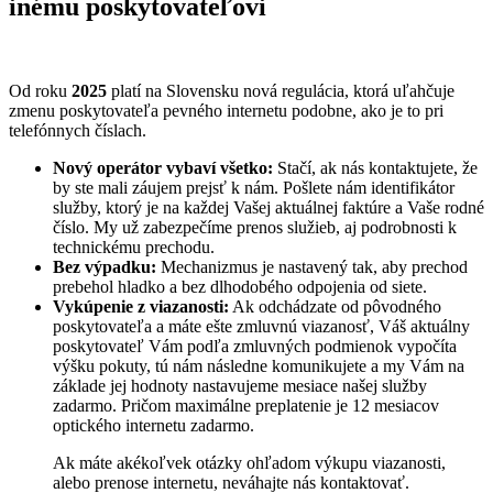
inému poskytovateľovi
Od roku
2025
platí na Slovensku nová regulácia, ktorá uľahčuje
zmenu poskytovateľa pevného internetu podobne, ako je to pri
telefónnych číslach.
Nový operátor vybaví všetko:
Stačí, ak nás kontaktujete, že
by ste mali záujem prejsť k nám. Pošlete nám identifikátor
služby, ktorý je na každej Vašej aktuálnej faktúre a Vaše rodné
číslo. My už zabezpečíme prenos služieb, aj podrobnosti k
technickému prechodu.
Bez výpadku:
Mechanizmus je nastavený tak, aby prechod
prebehol hladko a bez dlhodobého odpojenia od siete.
Vykúpenie z viazanosti:
Ak odchádzate od pôvodného
poskytovateľa a máte ešte zmluvnú viazanosť, Váš aktuálny
poskytovateľ Vám podľa zmluvných podmienok vypočíta
výšku pokuty, tú nám následne komunikujete a my Vám na
základe jej hodnoty nastavujeme mesiace našej služby
zadarmo. Pričom maximálne preplatenie je 12 mesiacov
optického internetu zadarmo.
Ak máte akékoľvek otázky ohľadom výkupu viazanosti,
alebo prenose internetu, neváhajte nás kontaktovať.