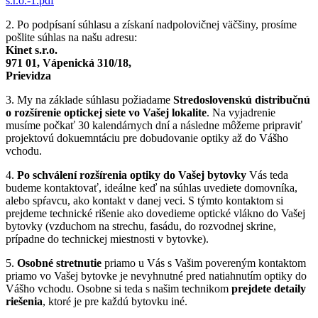
s.r.o.-1.pdf
2. Po podpísaní súhlasu a získaní nadpolovičnej väčšiny, prosíme
pošlite súhlas na našu adresu:
Kinet s.r.o.
971 01, Vápenická 310/18,
Prievidza
3. My na základe súhlasu požiadame
Stredoslovenskú distribučnú
o rozšírenie optickej siete vo Vašej lokalite
. Na vyjadrenie
musíme počkať 30 kalendárnych dní a následne môžeme pripraviť
projektovú dokuemntáciu pre dobudovanie optiky až do Vášho
vchodu.
4.
Po schválení rozšírenia optiky do Vašej bytovky
Vás teda
budeme kontaktovať, ideálne keď na súhlas uvediete domovníka,
alebo spŕavcu, ako kontakt v danej veci. S týmto kontaktom si
prejdeme technické rišenie ako dovedieme optické vlákno do Vašej
bytovky (vzduchom na strechu, fasádu, do rozvodnej skrine,
prípadne do technickej miestnosti v bytovke).
5.
Osobné stretnutie
priamo u Vás s Vašim povereným kontaktom
priamo vo Vašej bytovke je nevyhnutné pred natiahnutím optiky do
Vášho vchodu. Osobne si teda s našim technikom
prejdete detaily
riešenia
, ktoré je pre každú bytovku iné.