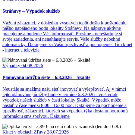
Stráňavy – Výpadok služieb
Vážení zákazníci, v dôsledku vysokých tepôt došlo k poškodeniu
nášho napájacieho bodu lokality Stráňavy. Na náprave aktívne
pracujeme a budeme Vás informovať. Prosíme - nereštartujte si
svoje zariadenia, ani nenahlasujte servis. Vaše služby nabehnú
automaticky. Ďakujeme za Vašu trpezlivosť a pochopenie. Tím kinet
- internet a televízia
Výpadky
04.08.2026
Plánovaná údržba siete – 6.8.2026 – Skalité
Neustále sa snažíme našu sieť inovovať a vylepšovať. Aj v rámci
tejto plánovanej údržby bude v termíne 6.8.2026 - vo štvrtok
výpadok našich služieb v časti lokality Skalité. Výpadok môže
nastať v čase medzi 8:00 - 16:00 hod. Ďakujeme za pochopenie a
trpezlivosť, zákazníci, ktorých sa výpadok týka dostanú podrobnú
informáciu sms správou. Ďakujeme
Kinet v obciach
Zľavy
28.07.2026