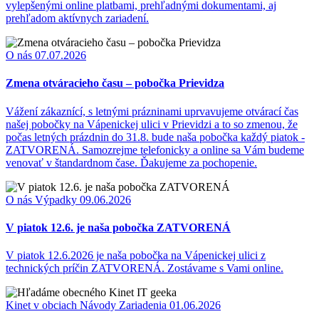
vylepšenými online platbami, prehľadnými dokumentami, aj
prehľadom aktívnych zariadení.
O nás
07.07.2026
Zmena otváracieho času – pobočka Prievidza
Vážení zákaznící, s letnými prázninami uprvavujeme otvárací čas
našej pobočky na Vápenickej ulici v Prievidzi a to so zmenou, že
počas letných prázdnin do 31.8. bude naša pobočka každý piatok -
ZATVORENÁ. Samozrejme telefonicky a online sa Vám budeme
venovať v štandardnom čase. Ďakujeme za pochopenie.
O nás
Výpadky
09.06.2026
V piatok 12.6. je naša pobočka ZATVORENÁ
V piatok 12.6.2026 je naša pobočka na Vápenickej ulici z
technických príčin ZATVORENÁ. Zostávame s Vami online.
Kinet v obciach
Návody
Zariadenia
01.06.2026