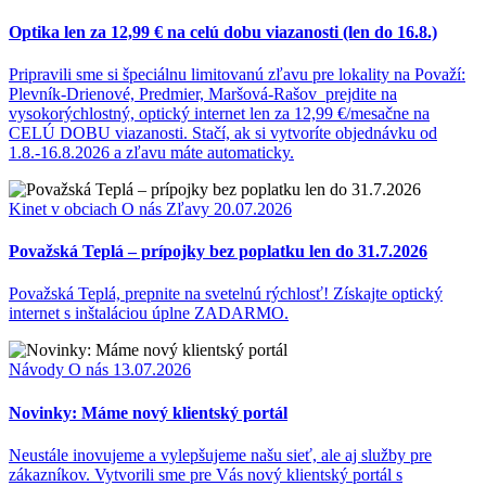
Optika len za 12,99 € na celú dobu viazanosti (len do 16.8.)
Pripravili sme si špeciálnu limitovanú zľavu pre lokality na Považí:
Plevník-Drienové, Predmier, Maršová-Rašov prejdite na
vysokorýchlostný, optický internet len za 12,99 €/mesačne na
CELÚ DOBU viazanosti. Stačí, ak si vytvoríte objednávku od
1.8.-16.8.2026 a zľavu máte automaticky.
Kinet v obciach
O nás
Zľavy
20.07.2026
Považská Teplá – prípojky bez poplatku len do 31.7.2026
Považská Teplá, prepnite na svetelnú rýchlosť! Získajte optický
internet s inštaláciou úplne ZADARMO.
Návody
O nás
13.07.2026
Novinky: Máme nový klientský portál
Neustále inovujeme a vylepšujeme našu sieť, ale aj služby pre
zákazníkov. Vytvorili sme pre Vás nový klientský portál s