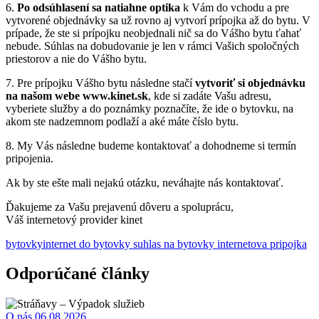
6.
Po odsúhlasení sa natiahne optika
k Vám do vchodu a pre
vytvorené objednávky sa už rovno aj vytvorí prípojka až do bytu. V
prípade, že ste si prípojku neobjednali nič sa do Vášho bytu ťahať
nebude. Súhlas na dobudovanie je len v rámci Vašich spoločných
priestorov a nie do Vášho bytu.
7. Pre prípojku Vášho bytu následne stačí
vytvoriť si objednávku
na našom webe www.kinet.sk
, kde si zadáte Vašu adresu,
vyberiete služby a do poznámky poznačíte, že ide o bytovku, na
akom ste nadzemnom podlaží a aké máte číslo bytu.
8. My Vás následne budeme kontaktovať a dohodneme si termín
pripojenia.
Ak by ste ešte mali nejakú otázku, neváhajte nás kontaktovať.
Ďakujeme za Vašu prejavenú dôveru a spoluprácu,
Váš internetový provider kinet
bytovky
internet do bytovky suhlas na bytovky internetova pripojka
Odporúčané články
O nás
06.08.2026