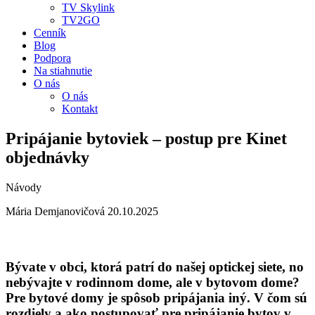
TV Skylink
TV2GO
Cenník
Blog
Podpora
Na stiahnutie
O nás
O nás
Kontakt
Pripájanie bytoviek – postup pre Kinet
objednávky
Návody
Mária Demjanovičová
20.10.2025
Bývate v obci, ktorá patrí do našej optickej siete, no
nebývajte v rodinnom dome, ale v bytovom dome?
Pre bytové domy je spôsob pripájania iný. V čom sú
rozdiely a ako postupovať pre pripájanie bytov v