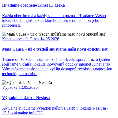
Hľadáme obecného Kinet IT geeka
Každá obec ho má a každý v obci ho pozná - Hľadáme Vášho
lokálneho IT fajnšmekra, ktorého chceme odmeniť za jeho
schopnosti.
Kinet v obciach
O nás
14.05.2026
Malá Čausa – už o týždeň spúšťame našu novú optickú sieť
Tešíme sa, že Vám môžeme oznámiť skvelú správu - už o týždeň
spúšťame v ďalšej lokalite inovovaný optický internet Kinet a tak
Vám môžeme poskytnúť najvyššiu dostupnú rýchlosť s najnovšou
technológiou na trhu.
Výpadky
12.05.2026
Výpadok služieb – Nesluša
Aktuálne evidujeme výpadok našich služieb v lokalite Nesluša -
12.5. - aktuálne info TU.