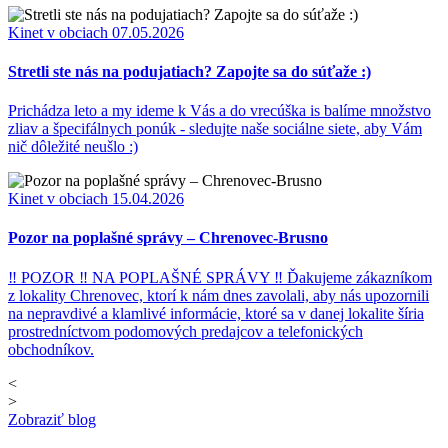
Kinet v obciach
07.05.2026
Stretli ste nás na podujatiach? Zapojte sa do súťaže :)
Prichádza leto a my ideme k Vás a do vrecúška is balíme množstvo
zliav a špecifálnych ponúk - sledujte naše sociálne siete, aby Vám
nič dôležité neušlo :)
Kinet v obciach
15.04.2026
Pozor na poplašné správy – Chrenovec-Brusno
‼ POZOR ‼ NA POPLAŠNÉ SPRÁVY ‼ Ďakujeme zákazníkom
z lokality Chrenovec, ktorí k nám dnes zavolali, aby nás upozornili
na nepravdivé a klamlivé informácie, ktoré sa v danej lokalite šíria
prostredníctvom podomových predajcov a telefonických
obchodníkov.
<
>
Zobraziť blog