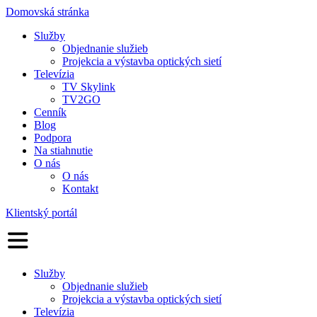
Domovská stránka
Služby
Objednanie služieb
Projekcia a výstavba optických sietí
Televízia
TV Skylink
TV2GO
Cenník
Blog
Podpora
Na stiahnutie
O nás
O nás
Kontakt
Klientský portál
Služby
Objednanie služieb
Projekcia a výstavba optických sietí
Televízia