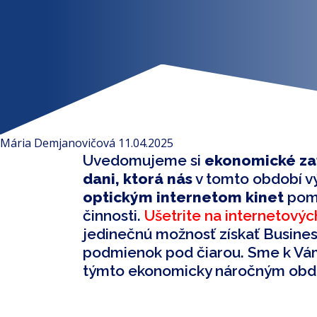
Mária Demjanovičová
11.04.2025
Uvedomujeme si
ekonomické zať
dani, ktorá nás
v tomto období vý
optickým internetom kinet
pomô
činnosti.
Ušetrite na internetovýc
jedinečnú možnosť získať Busine
podmienok pod čiarou. Sme k Vám
týmto ekonomicky náročným obd