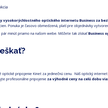
žby vysokorýchlostného optického internetu Business za be
 cien. Ponuka je časovo obmedzená, platí pre objednávky vytvor
za pár minút priamo na našom webe. Môžete tak získať
Business o
meškať?
ptické pripojenie Kinet za jedinečnú cenu. Náš optický internet j
ajte profesionálne pripojenie
za výhodné ceny na celú dobu via