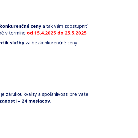
zkonkurenčné ceny
a tak Vám zdostupniť
ené v termíne
od 15.4.2025 do 25.5.2025
.
ptik služby
za bezkonkurenčné ceny.
e zárukou kvality a spoľahlivosti pre Vaše
zanosti – 24 mesiacov
.