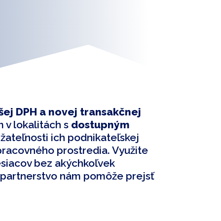
ej DPH a novej transakčnej
 v lokalitách s
dostupným
žateľnosti ich podnikateľskej
o pracovného prostredia. Využite
esiacov bez akýchkoľvek
é partnerstvo nám pomôže prejsť