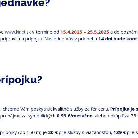
bjednávke?
ebe
v termíne od
1
5.4.2025
– 25.5.2025
a do poznám
www.kinet.sk
pripraviť na prípojku. Následne Vás v priebehu
14 dní bude kont
prípojku?
, chceme Vám poskytnúť kvalitné služby za fér cenu.
Prípojka je
o prenájmu za symbolických
0,99 €/mesačne
, alebo odkúpiť za 75 
prípojky (do 150 m) je
20 €
pre služby s viazanosťou,
139 €
pre s