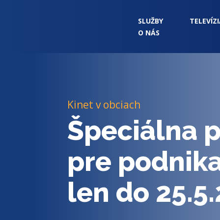
SLUŽBY
TELEVÍZI
O NÁS
Služby
Televízia
Kinet v obciach
Cenník
Špeciálna 
Blog
pre podnik
Podpora
len do 25.5
Na stiahnutie
O nás