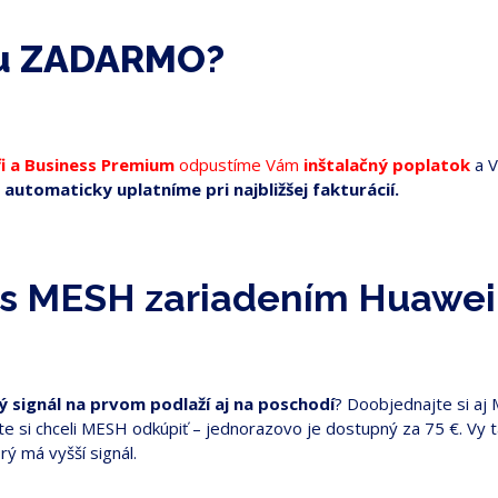
ku ZADARMO?
fi a Business Premium
odpustíme Vám
inštalačný poplatok
a V
automaticky uplatníme pri najbližšej fakturácií.
eť s MESH zariadením Huawei
ý signál na prvom podlaží aj na poschodí
? Doobjednajte si aj
te si chceli MESH odkúpiť – jednorazovo je dostupný za 75 €. Vy t
rý má vyšší signál.