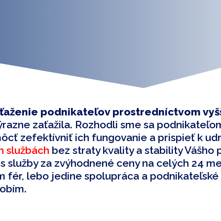
aženie podnikateľov prostredníctvom vyšš
razne zaťažila. Rozhodli sme sa podnikateľom
cť zefektívniť ich fungovanie a prispieť k udr
h službách
bez straty kvality a stability Vášh
ss služby za zvýhodnené ceny na celých 24 m
 fér, lebo jedine spolupráca a podnikateľsk
obím.