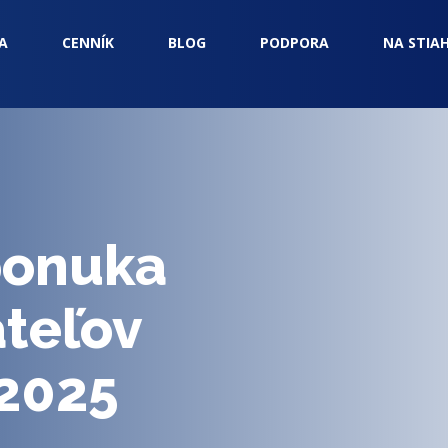
A
CENNÍK
BLOG
PODPORA
NA STIA
ponuka
ateľov
.2025