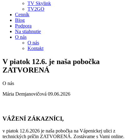
TV Skylink
TV2GO
Cenník
Blog
Podpora
Na stiahnutie
O nás
O nás
Kontakt
V piatok 12.6. je naša pobočka
ZATVORENÁ
O nás
Mária Demjanovičová
09.06.2026
VÁŽENÍ ZÁKAZNÍCI,
v piatok 12.6.2026 je naša pobočka na Vápenickej ulici z
technických príčin ZATVORENÁ. Zostávame s Vami online.