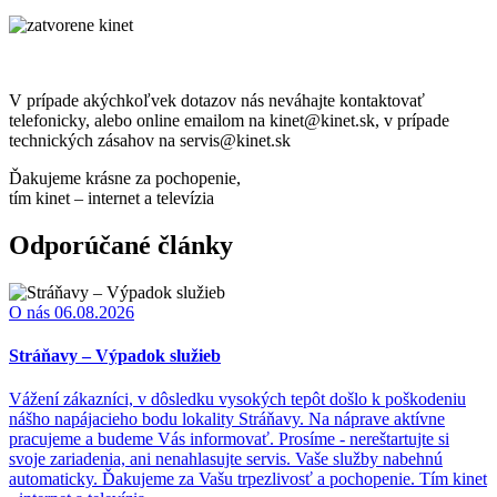
V prípade akýchkoľvek dotazov nás neváhajte kontaktovať
telefonicky, alebo online emailom na kinet@kinet.sk, v prípade
technických zásahov na servis@kinet.sk
Ďakujeme krásne za pochopenie,
tím kinet – internet a televízia
Odporúčané články
O nás
06.08.2026
Stráňavy – Výpadok služieb
Vážení zákazníci, v dôsledku vysokých tepôt došlo k poškodeniu
nášho napájacieho bodu lokality Stráňavy. Na náprave aktívne
pracujeme a budeme Vás informovať. Prosíme - nereštartujte si
svoje zariadenia, ani nenahlasujte servis. Vaše služby nabehnú
automaticky. Ďakujeme za Vašu trpezlivosť a pochopenie. Tím kinet