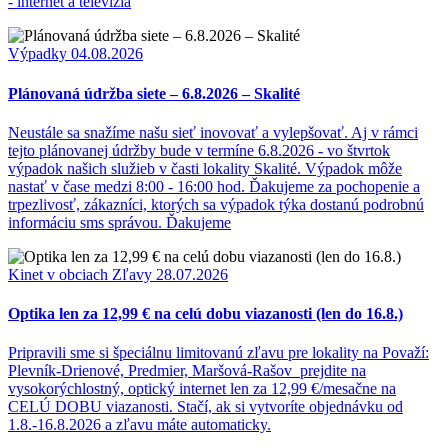
- internet a televízia
Výpadky
04.08.2026
Plánovaná údržba siete – 6.8.2026 – Skalité
Neustále sa snažíme našu sieť inovovať a vylepšovať. Aj v rámci
tejto plánovanej údržby bude v termíne 6.8.2026 - vo štvrtok
výpadok našich služieb v časti lokality Skalité. Výpadok môže
nastať v čase medzi 8:00 - 16:00 hod. Ďakujeme za pochopenie a
trpezlivosť, zákazníci, ktorých sa výpadok týka dostanú podrobnú
informáciu sms správou. Ďakujeme
Kinet v obciach
Zľavy
28.07.2026
Optika len za 12,99 € na celú dobu viazanosti (len do 16.8.)
Pripravili sme si špeciálnu limitovanú zľavu pre lokality na Považí:
Plevník-Drienové, Predmier, Maršová-Rašov prejdite na
vysokorýchlostný, optický internet len za 12,99 €/mesačne na
CELÚ DOBU viazanosti. Stačí, ak si vytvoríte objednávku od
1.8.-16.8.2026 a zľavu máte automaticky.