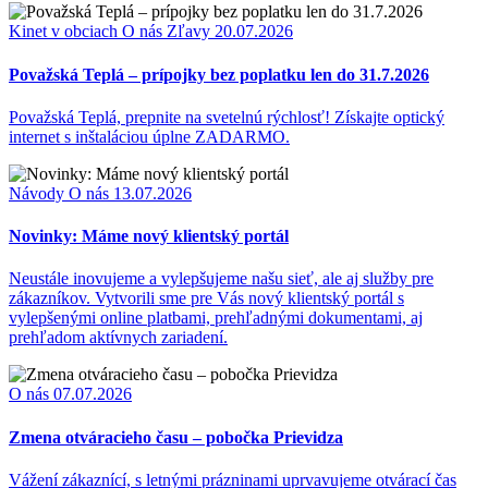
Kinet v obciach
O nás
Zľavy
20.07.2026
Považská Teplá – prípojky bez poplatku len do 31.7.2026
Považská Teplá, prepnite na svetelnú rýchlosť! Získajte optický
internet s inštaláciou úplne ZADARMO.
Návody
O nás
13.07.2026
Novinky: Máme nový klientský portál
Neustále inovujeme a vylepšujeme našu sieť, ale aj služby pre
zákazníkov. Vytvorili sme pre Vás nový klientský portál s
vylepšenými online platbami, prehľadnými dokumentami, aj
prehľadom aktívnych zariadení.
O nás
07.07.2026
Zmena otváracieho času – pobočka Prievidza
Vážení zákaznící, s letnými prázninami uprvavujeme otvárací čas