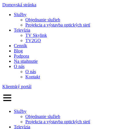
Domovská stránka
Služby
Objednanie služieb
Projekcia a výstavba optických sietí
Televízia
TV Skylink
TV2GO
Cenník
Blog
Podpora
Na stiahnutie
O nás
O nás
Kontakt
Klientský portál
Služby
Objednanie služieb
Projekcia a výstavba optických sietí
Televízia