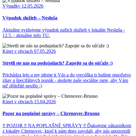
Výpadky
12.05.2026
Výpadok služieb – Nesluša
Aktuálne evidujeme výpadok našich služieb v lokalite Nesluša -
12.5. - aktuálne info TU.
Kinet v obciach
07.05.2026
Stretli ste nás na podujatiach? Zapojte sa do súťaže :)
Prichádza leto a my ideme k Vás a do vrecúška is balíme množstvo
zliav a špecifálnych ponúk - sledujte naše sociálne siete, aby Vám
nič dôležité neušlo :)
Kinet v obciach
15.04.2026
Pozor na poplašné správy – Chrenovec-Brusno
‼ POZOR ‼ NA POPLAŠNÉ SPRÁVY ‼ Ďakujeme zákazníkom
z lokality Chrenovec, ktorí k nám dnes zavolali, aby nás upozornili