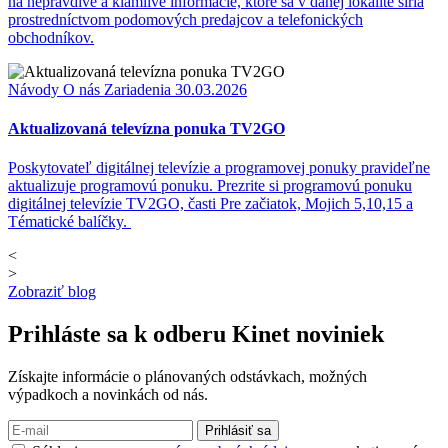
na nepravdivé a klamlivé informácie, ktoré sa v danej lokalite šíria
prostredníctvom podomových predajcov a telefonických
obchodníkov.
Návody
O nás
Zariadenia
30.03.2026
Aktualizovaná televízna ponuka TV2GO
Poskytovateľ digitálnej televízie a programovej ponuky pravideľne
aktualizuje programovú ponuku. Prezrite si programovú ponuku
digitálnej televízie TV2GO, časti Pre začiatok, Mojich 5,10,15 a
Tématické balíčky.
<
>
Zobraziť blog
Prihláste sa k odberu
Kinet noviniek
Získajte informácie o plánovaných odstávkach, možných
výpadkoch a novinkách od nás.
Prihlásiť sa