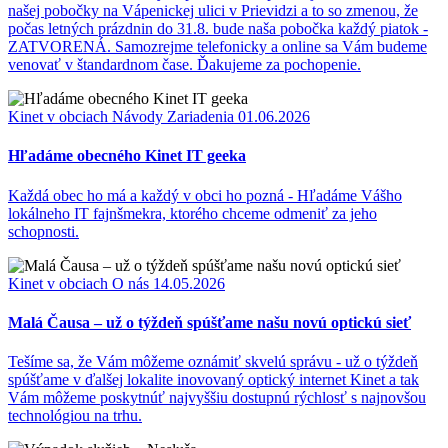
našej pobočky na Vápenickej ulici v Prievidzi a to so zmenou, že
počas letných prázdnin do 31.8. bude naša pobočka každý piatok -
ZATVORENÁ. Samozrejme telefonicky a online sa Vám budeme
venovať v štandardnom čase. Ďakujeme za pochopenie.
Kinet v obciach
Návody
Zariadenia
01.06.2026
Hľadáme obecného Kinet IT geeka
Každá obec ho má a každý v obci ho pozná - Hľadáme Vášho
lokálneho IT fajnšmekra, ktorého chceme odmeniť za jeho
schopnosti.
Kinet v obciach
O nás
14.05.2026
Malá Čausa – už o týždeň spúšťame našu novú optickú sieť
Tešíme sa, že Vám môžeme oznámiť skvelú správu - už o týždeň
spúšťame v ďalšej lokalite inovovaný optický internet Kinet a tak
Vám môžeme poskytnúť najvyššiu dostupnú rýchlosť s najnovšou
technológiou na trhu.