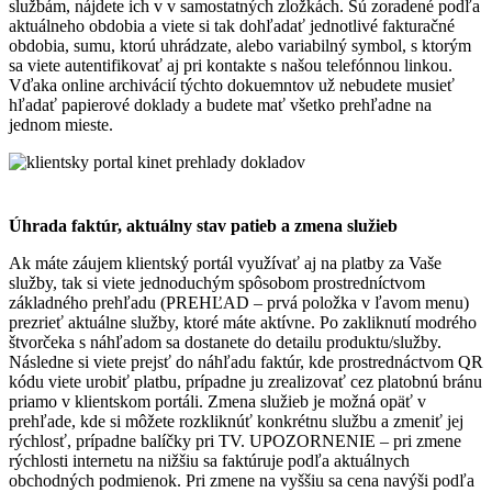
službám, nájdete ich v v samostatných zložkách. Sú zoradené podľa
aktuálneho obdobia a viete si tak dohľadať jednotlivé fakturačné
obdobia, sumu, ktorú uhrádzate, alebo variabilný symbol, s ktorým
sa viete autentifikovať aj pri kontakte s našou telefónnou linkou.
Vďaka online archivácií týchto dokuemntov už nebudete musieť
hľadať papierové doklady a budete mať všetko prehľadne na
jednom mieste.
Úhrada faktúr, aktuálny stav patieb a zmena služieb
Ak máte záujem klientský portál využívať aj na platby za Vaše
služby, tak si viete jednoduchým spôsobom prostredníctvom
základného prehľadu (PREHĽAD – prvá položka v ľavom menu)
prezrieť aktuálne služby, ktoré máte aktívne. Po zakliknutí modrého
štvorčeka s náhľadom sa dostanete do detailu produktu/služby.
Následne si viete prejsť do náhľadu faktúr, kde prostrednáctvom QR
kódu viete urobiť platbu, prípadne ju zrealizovať cez platobnú bránu
priamo v klientskom portáli. Zmena služieb je možná opäť v
prehľade, kde si môžete rozkliknúť konkrétnu službu a zmeniť jej
rýchlosť, prípadne balíčky pri TV. UPOZORNENIE – pri zmene
rýchlosti internetu na nižšiu sa faktúruje podľa aktuálnych
obchodných podmienok. Pri zmene na vyššiu sa cena navýši podľa