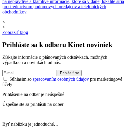
na nepravdivé a klamlivé informácie, ktoré sa v danej lokalite šíria
prostredníctvom podomových predajcov a telefonických
obchodníkov.
<
>
Zobraziť blog
Prihláste sa k odberu
Kinet noviniek
Získajte informácie o plánovaných odstávkach, možných
výpadkoch a novinkách od nás.
Prihlásiť sa
Súhlasim so
spracovaním osobných údajov
pre marketingové
účely
Prihlásenie na odber je neúspešné
Úspešne ste sa prihlásili na odber
Byť nablízku je jednoduché…