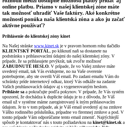
rozhodli medzi dostupné možnosti platby pridať aj
online platbu. Priamo v našej klientskej zóne máte
tak možnosť uhradiť Vaše faktúry. Aké konkrétne
možnosti ponúka naša klientská zóna a ako ju začať
aktívne používať?
Prihlásenie do klientskej zóny kinet
Na Našej stránke
www.kinet.sk
je v pravom hornom rohu tlačidlo
KLIENTSKÝ PORTÁL
, po kliknutí naň sa dostanete na
podstránku s prihlasovacími údajmi do našej klientskej zóny. V
prípade, že sa prihlasujete prvýkrát, tak zvoľte možnosť
ZABUDNUTÉ HESLO
. V prípade, že vo Vašej zmluve máte
uvedený email, tak Vás evidujeme, no na Vaše overenie
potrebujeme, aby ste overili Váš email. Po zadani emailu Vám do
schránky príde internetový odkaz, ktorý Vás odkáže na zadanie
Vašich pruhlasovacích údajov aj s vygenerovaným heslom.
Prihláste sa
a pokračujte podľa pokynov. V prípade, že Vás systém
upozorní, že dochádza k duplicite údaju je to z dôvodu, že Váš
email už v systéme máme zaregistrovaný k iným prihlasovacím
údajom. Je to v tom prípade, ak je Váš email uvedený aj na zmluve
Vášho rodinného príslušníka, prípadne vo firemnej zmluve a pod. V
tomto prípade Vám odporúčame tento email zmeniť. Najrýchlejší
spôsob je kontaktovať nás s touto požiadavkou na
kinet@kinet.sk
a