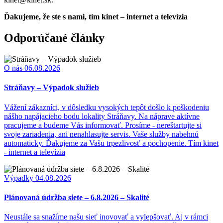
Ďakujeme, že ste s nami, tím kinet – internet a televízia
Odporúčané články
O nás
06.08.2026
Stráňavy – Výpadok služieb
Vážení zákazníci, v dôsledku vysokých tepôt došlo k poškodeniu
nášho napájacieho bodu lokality Stráňavy. Na náprave aktívne
pracujeme a budeme Vás informovať. Prosíme - nereštartujte si
svoje zariadenia, ani nenahlasujte servis. Vaše služby nabehnú
automaticky. Ďakujeme za Vašu trpezlivosť a pochopenie. Tím kinet
- internet a televízia
Výpadky
04.08.2026
Plánovaná údržba siete – 6.8.2026 – Skalité
Neustále sa snažíme našu sieť inovovať a vylepšovať. Aj v rámci