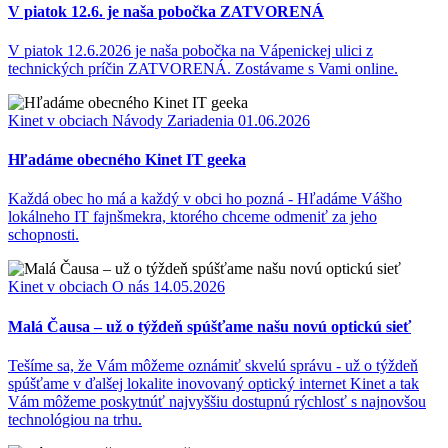
V piatok 12.6. je naša pobočka ZATVORENÁ
V piatok 12.6.2026 je naša pobočka na Vápenickej ulici z
technických príčin ZATVORENÁ. Zostávame s Vami online.
Kinet v obciach
Návody
Zariadenia
01.06.2026
Hľadáme obecného Kinet IT geeka
Každá obec ho má a každý v obci ho pozná - Hľadáme Vášho
lokálneho IT fajnšmekra, ktorého chceme odmeniť za jeho
schopnosti.
Kinet v obciach
O nás
14.05.2026
Malá Čausa – už o týždeň spúšťame našu novú optickú sieť
Tešíme sa, že Vám môžeme oznámiť skvelú správu - už o týždeň
spúšťame v ďalšej lokalite inovovaný optický internet Kinet a tak
Vám môžeme poskytnúť najvyššiu dostupnú rýchlosť s najnovšou
technológiou na trhu.