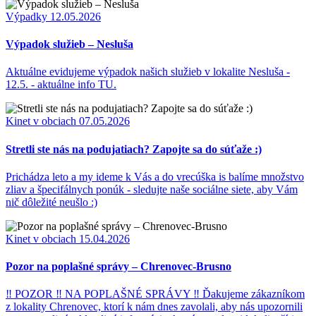
Výpadky
12.05.2026
Výpadok služieb – Nesluša
Aktuálne evidujeme výpadok našich služieb v lokalite Nesluša -
12.5. - aktuálne info TU.
Kinet v obciach
07.05.2026
Stretli ste nás na podujatiach? Zapojte sa do súťaže :)
Prichádza leto a my ideme k Vás a do vrecúška is balíme množstvo
zliav a špecifálnych ponúk - sledujte naše sociálne siete, aby Vám
nič dôležité neušlo :)
Kinet v obciach
15.04.2026
Pozor na poplašné správy – Chrenovec-Brusno
‼ POZOR ‼ NA POPLAŠNÉ SPRÁVY ‼ Ďakujeme zákazníkom
z lokality Chrenovec, ktorí k nám dnes zavolali, aby nás upozornili