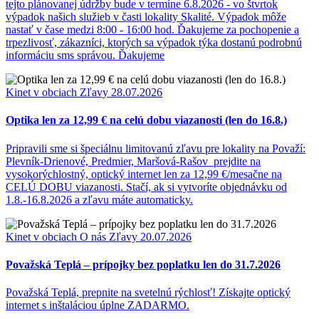
tejto plánovanej údržby bude v termíne 6.8.2026 - vo štvrtok
výpadok našich služieb v časti lokality Skalité. Výpadok môže
nastať v čase medzi 8:00 - 16:00 hod. Ďakujeme za pochopenie a
trpezlivosť, zákazníci, ktorých sa výpadok týka dostanú podrobnú
informáciu sms správou. Ďakujeme
Kinet v obciach
Zľavy
28.07.2026
Optika len za 12,99 € na celú dobu viazanosti (len do 16.8.)
Pripravili sme si špeciálnu limitovanú zľavu pre lokality na Považí:
Plevník-Drienové, Predmier, Maršová-Rašov prejdite na
vysokorýchlostný, optický internet len za 12,99 €/mesačne na
CELÚ DOBU viazanosti. Stačí, ak si vytvoríte objednávku od
1.8.-16.8.2026 a zľavu máte automaticky.
Kinet v obciach
O nás
Zľavy
20.07.2026
Považská Teplá – prípojky bez poplatku len do 31.7.2026
Považská Teplá, prepnite na svetelnú rýchlosť! Získajte optický
internet s inštaláciou úplne ZADARMO.