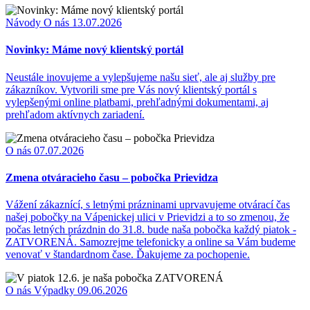
Návody
O nás
13.07.2026
Novinky: Máme nový klientský portál
Neustále inovujeme a vylepšujeme našu sieť, ale aj služby pre
zákazníkov. Vytvorili sme pre Vás nový klientský portál s
vylepšenými online platbami, prehľadnými dokumentami, aj
prehľadom aktívnych zariadení.
O nás
07.07.2026
Zmena otváracieho času – pobočka Prievidza
Vážení zákaznící, s letnými prázninami uprvavujeme otvárací čas
našej pobočky na Vápenickej ulici v Prievidzi a to so zmenou, že
počas letných prázdnin do 31.8. bude naša pobočka každý piatok -
ZATVORENÁ. Samozrejme telefonicky a online sa Vám budeme
venovať v štandardnom čase. Ďakujeme za pochopenie.
O nás
Výpadky
09.06.2026