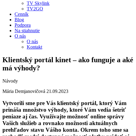
TV Skylink
TV2GO
Cenník
Blog
Podpora
Na stiahnutie
O nás
O nás
Kontakt
Klientský portál kinet – ako funguje a aké
má výhody?
Návody
Mária Demjanovičová
21.09.2023
Vytvorili sme pre Vás klientský portál, ktorý Vám
prináša množstvo výhody, ktoré Vám vedia šetriť
peniaze aj čas. Využívajte možnosť online správy
Vašich služieb a rovnako možnosti aktuálnych
prehľadov stavu Vášho konta. Okrem toho sme sa