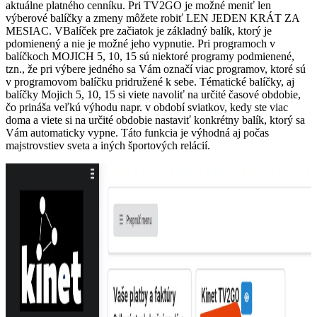
aktuálne platného cenníku. Pri TV2GO je možné meniť len
výberové balíčky a zmeny môžete robiť LEN JEDEN KRÁT ZA
MESIAC. VBalíček pre začiatok je základný balík, ktorý je
pdomienený a nie je možné jeho vypnutie. Pri programoch v
balíčkoch MOJICH 5, 10, 15 sú niektoré programy podmienené,
tzn., že pri výbere jedného sa Vám označí viac programov, ktoré sú
v programovom balíčku pridružené k sebe. Tématické balíčky, aj
balíčky Mojich 5, 10, 15 si viete navoliť na určité časové obdobie,
čo prináša veľkú výhodu napr. v období sviatkov, kedy ste viac
doma a viete si na určité obdobie nastaviť konkrétny balík, ktorý sa
Vám automaticky vypne. Táto funkcia je výhodná aj počas
majstrovstiev sveta a iných športových relácií.