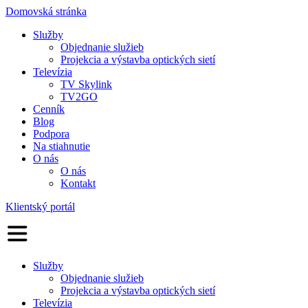
Domovská stránka
Služby
Objednanie služieb
Projekcia a výstavba optických sietí
Televízia
TV Skylink
TV2GO
Cenník
Blog
Podpora
Na stiahnutie
O nás
O nás
Kontakt
Klientský portál
Služby
Objednanie služieb
Projekcia a výstavba optických sietí
Televízia