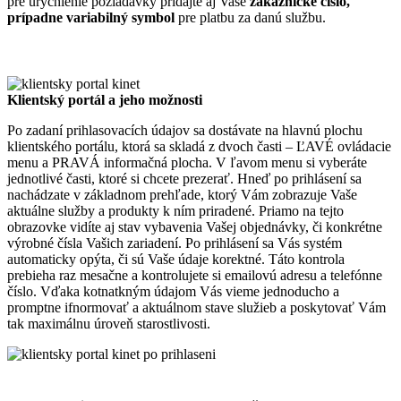
pre urýchlenie požiadavky pridajte aj Vaše
zákaznícke číslo,
prípadne variabilný symbol
pre platbu za danú službu.
Klientský portál a jeho možnosti
Po zadaní prihlasovacích údajov sa dostávate na hlavnú plochu
klientského portálu, ktorá sa skladá z dvoch časti – ĽAVÉ ovládacie
menu a PRAVÁ informačná plocha. V ľavom menu si vyberáte
jednotlivé časti, ktoré si chcete prezerať. Hneď po prihlásení sa
nachádzate v základnom prehľade, ktorý Vám zobrazuje Vaše
aktuálne služby a produkty k ním priradené. Priamo na tejto
obrazovke vidíte aj stav vybavenia Vašej objednávky, či konkrétne
výrobné čísla Vašich zariadení. Po prihlásení sa Vás systém
automaticky opýta, či sú Vaše údaje korektné. Táto kontrola
prebieha raz mesačne a kontrolujete si emailovú adresu a telefónne
číslo. Vďaka kotnatkným údajom Vás vieme jednoducho a
promptne ifnormovať a aktuálnom stave služieb a poskytovať Vám
tak maximálnu úroveň starostlivosti.