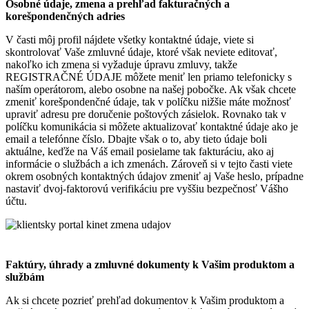
Osobné údaje, zmena a prehľad fakturačných a
korešpondenčných adries
V časti môj profil nájdete všetky kontaktné údaje, viete si
skontrolovať Vaše zmluvné údaje, ktoré však neviete editovať,
nakoľko ich zmena si vyžaduje úpravu zmluvy, takže
REGISTRAČNÉ ÚDAJE môžete meniť len priamo telefonicky s
naším operátorom, alebo osobne na našej pobočke. Ak však chcete
zmeniť korešpondenčné údaje, tak v políčku nižšie máte možnosť
upraviť adresu pre doručenie poštových zásielok. Rovnako tak v
políčku komunikácia si môžete aktualizovať kontaktné údaje ako je
email a telefónne číslo. Dbajte však o to, aby tieto údaje boli
aktuálne, keďže na Váš email posielame tak fakturáciu, ako aj
informácie o službách a ich zmenách. Zároveň si v tejto časti viete
okrem osobných kontaktných údajov zmeniť aj Vaše heslo, prípadne
nastaviť dvoj-faktorovú verifikáciu pre vyššiu bezpečnosť Vášho
účtu.
Faktúry, úhrady a zmluvné dokumenty k Vašim produktom a
službám
Ak si chcete pozrieť prehľad dokumentov k Vašim produktom a