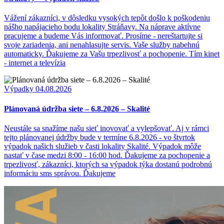
Vážení zákazníci, v dôsledku vysokých tepôt došlo k poškodeniu
nášho napájacieho bodu lokality Stráňavy. Na náprave aktívne
pracujeme a budeme Vás informovať. Prosíme - nereštartujte si
svoje zariadenia, ani nenahlasujte servis. Vaše služby nabehnú
automaticky. Ďakujeme za Vašu trpezlivosť a pochopenie. Tím kinet
- internet a televízia
Výpadky
04.08.2026
Plánovaná údržba siete – 6.8.2026 – Skalité
Neustále sa snažíme našu sieť inovovať a vylepšovať. Aj v rámci
tejto plánovanej údržby bude v termíne 6.8.2026 - vo štvrtok
výpadok našich služieb v časti lokality Skalité. Výpadok môže
nastať v čase medzi 8:00 - 16:00 hod. Ďakujeme za pochopenie a
trpezlivosť, zákazníci, ktorých sa výpadok týka dostanú podrobnú
informáciu sms správou. Ďakujeme