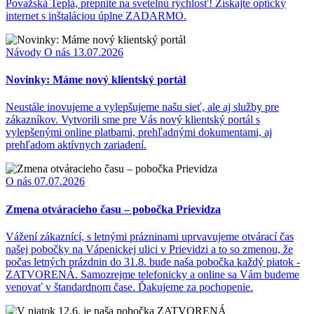
Považská Teplá, prepnite na svetelnú rýchlosť! Získajte optický
internet s inštaláciou úplne ZADARMO.
Návody
O nás
13.07.2026
Novinky: Máme nový klientský portál
Neustále inovujeme a vylepšujeme našu sieť, ale aj služby pre
zákazníkov. Vytvorili sme pre Vás nový klientský portál s
vylepšenými online platbami, prehľadnými dokumentami, aj
prehľadom aktívnych zariadení.
O nás
07.07.2026
Zmena otváracieho času – pobočka Prievidza
Vážení zákaznící, s letnými prázninami uprvavujeme otvárací čas
našej pobočky na Vápenickej ulici v Prievidzi a to so zmenou, že
počas letných prázdnin do 31.8. bude naša pobočka každý piatok -
ZATVORENÁ. Samozrejme telefonicky a online sa Vám budeme
venovať v štandardnom čase. Ďakujeme za pochopenie.