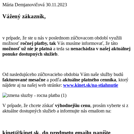
Mária Demjanovičová
30.11.2023
Vážený zákazník,
v prípade, že ste u nás v poslednom zúčtovacom období využili
možnosť
ro
č
nej
platby, tak
Vás musíme informovať, že táto
možnos
ť
u
ž
nie je platn
á
a teda sa
nenachádza v našej aktuálnej
ponuke dostupných služieb
.
Od nasledujúceho zúčtovacieho obdobia Vám naše služby budú
fakturované mesa
č
ne
a podľa
aktuálne platného cenníka
, ktorý
nájdete aj na našej web stránke:
www.kinet.sk/na-stiahnutie
V prípade, že chcete získať
výhodnejšiu cenu
, prosím vyberte si z
aktuálne dostupných služieb a informujte nás emailom na:
kinet@kinet.sk
, do predmetu emailu napíšte