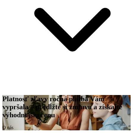
Platnosť zľavy ročná platba Vám
vypršala – predĺžte si zmluvu a získajte
výhodnejšiu cenu
O nás