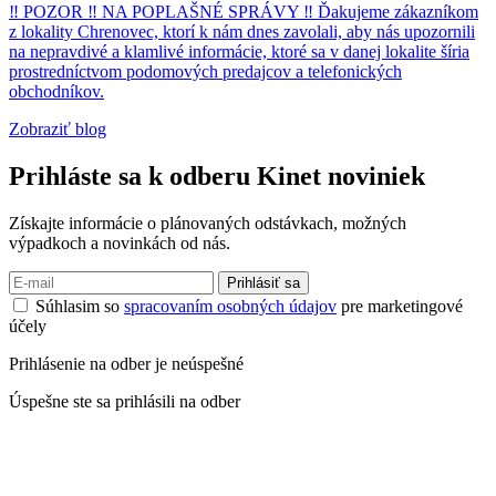
‼ POZOR ‼ NA POPLAŠNÉ SPRÁVY ‼ Ďakujeme zákazníkom
z lokality Chrenovec, ktorí k nám dnes zavolali, aby nás upozornili
na nepravdivé a klamlivé informácie, ktoré sa v danej lokalite šíria
prostredníctvom podomových predajcov a telefonických
obchodníkov.
Zobraziť blog
Prihláste sa k odberu
Kinet noviniek
Získajte informácie o plánovaných odstávkach, možných
výpadkoch a novinkách od nás.
Prihlásiť sa
Súhlasim so
spracovaním osobných údajov
pre marketingové
účely
Prihlásenie na odber je neúspešné
Úspešne ste sa prihlásili na odber