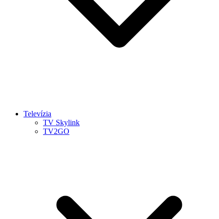
Televízia
TV Skylink
TV2GO