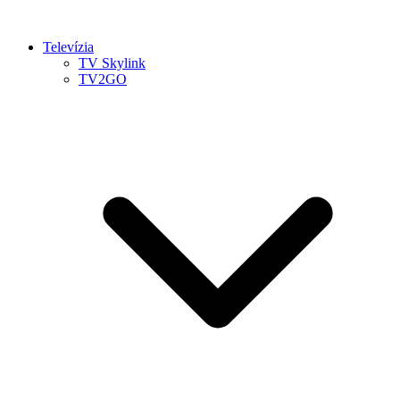
Televízia
TV Skylink
TV2GO