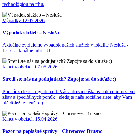
technológiou na trhu.
Výpadky
12.05.2026
Výpadok služieb – Nesluša
Aktuálne evidujeme výpadok našich služieb v lokalite Nesluša -
12.5. - aktuálne info TU.
Kinet v obciach
07.05.2026
Stretli ste nás na podujatiach? Zapojte sa do súťaže :)
Prichádza leto a my ideme k Vás a do vrecúška is balíme množstvo
zliav a špecifálnych ponúk - sledujte naše sociálne siete, aby Vám
nič dôležité neušlo :)
Kinet v obciach
15.04.2026
Pozor na poplašné správy – Chrenovec-Brusno