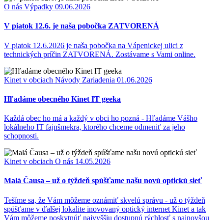
O nás
Výpadky
09.06.2026
V piatok 12.6. je naša pobočka ZATVORENÁ
V piatok 12.6.2026 je naša pobočka na Vápenickej ulici z
technických príčin ZATVORENÁ. Zostávame s Vami online.
Kinet v obciach
Návody
Zariadenia
01.06.2026
Hľadáme obecného Kinet IT geeka
Každá obec ho má a každý v obci ho pozná - Hľadáme Vášho
lokálneho IT fajnšmekra, ktorého chceme odmeniť za jeho
schopnosti.
Kinet v obciach
O nás
14.05.2026
Malá Čausa – už o týždeň spúšťame našu novú optickú sieť
Tešíme sa, že Vám môžeme oznámiť skvelú správu - už o týždeň
spúšťame v ďalšej lokalite inovovaný optický internet Kinet a tak
Vám môžeme poskytnúť najvyššiu dostupnú rýchlosť s najnovšou