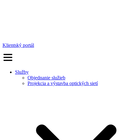
Klientský portál
Služby
Objednanie služieb
Projekcia a výstavba optických sietí