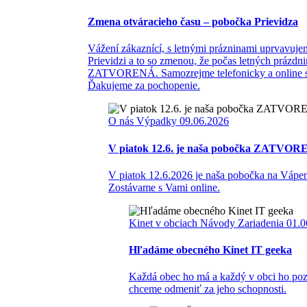
Zmena otváracieho času – pobočka Prievidza
Vážení zákaznící, s letnými prázninami uprvavujem
Prievidzi a to so zmenou, že počas letných prázdn
ZATVORENÁ. Samozrejme telefonicky a online s
Ďakujeme za pochopenie.
O nás
Výpadky
09.06.2026
V piatok 12.6. je naša pobočka ZATVO
V piatok 12.6.2026 je naša pobočka na Vápe
Zostávame s Vami online.
Kinet v obciach
Návody
Zariadenia
01.0
Hľadáme obecného Kinet IT geeka
Každá obec ho má a každý v obci ho poz
chceme odmeniť za jeho schopnosti.