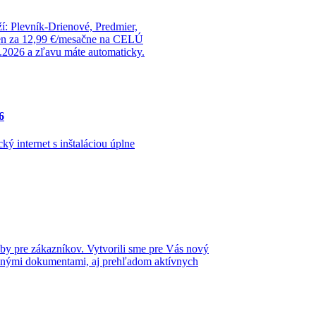
ží: Plevník-Drienové, Predmier,
 len za 12,99 €/mesačne na CELÚ
8.2026 a zľavu máte automaticky.
6
ký internet s inštaláciou úplne
žby pre zákazníkov. Vytvorili sme pre Vás nový
ľadnými dokumentami, aj prehľadom aktívnych