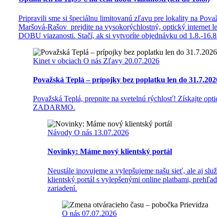
Pripravili sme si špeciálnu limitovanú zľavu pre lokality na Pova
Maršová-Rašov prejdite na vysokorýchlostný, optický internet
DOBU viazanosti. Stačí, ak si vytvoríte objednávku od 1.8.-16.
Kinet v obciach
O nás
Zľavy
20.07.2026
Považská Teplá – prípojky bez poplatku len do 31.7.202
Považská Teplá, prepnite na svetelnú rýchlosť! Získajte optic
ZADARMO.
Návody
O nás
13.07.2026
Novinky: Máme nový klientský portál
Neustále inovujeme a vylepšujeme našu sieť, ale aj slu
klientský portál s vylepšenými online platbami, preh
zariadení.
O nás
07.07.2026