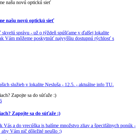
me našu novú optickú sieť
kvelú správu - už o týždeň spúšťame v ďalšej lokalite
 tak Vám môžeme poskytnúť najvyššiu dostupnú rýchlosť s
ch služieb v lokalite Nesluša - 12.5. - aktuálne info TU.
6
tiach? Zapojte sa do súťaže :)
k Vás a do vrecúška is balíme množstvo zliav a špecifálnych ponúk -
e, aby Vám nič dôležité neušlo :)