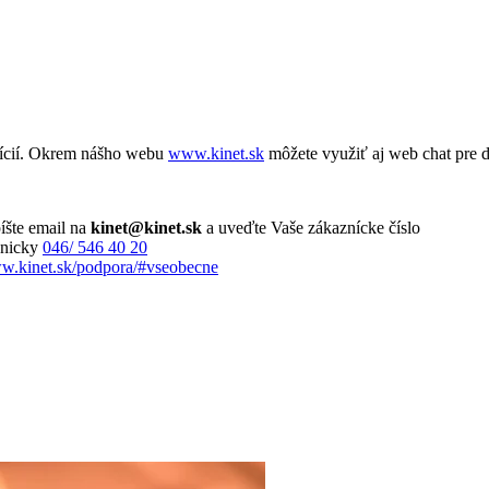
zícií. Okrem nášho webu
www.kinet.sk
môžete využiť aj web chat pre d
íšte email na
kinet@kinet.sk
a uveďte Vaše zákaznícke číslo
fonicky
046/ 546 40 20
ww.kinet.sk/podpora/#vseobecne