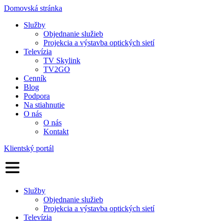
Domovská stránka
Služby
Objednanie služieb
Projekcia a výstavba optických sietí
Televízia
TV Skylink
TV2GO
Cenník
Blog
Podpora
Na stiahnutie
O nás
O nás
Kontakt
Klientský portál
Služby
Objednanie služieb
Projekcia a výstavba optických sietí
Televízia