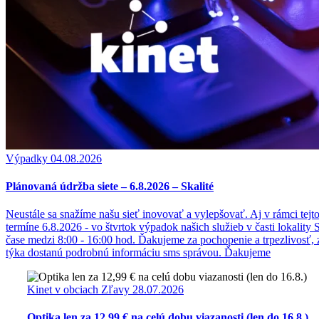
Výpadky
04.08.2026
Plánovaná údržba siete – 6.8.2026 – Skalité
Neustále sa snažíme našu sieť inovovať a vylepšovať. Aj v rámci tej
termíne 6.8.2026 - vo štvrtok výpadok našich služieb v časti lokality
čase medzi 8:00 - 16:00 hod. Ďakujeme za pochopenie a trpezlivosť, 
týka dostanú podrobnú informáciu sms správou. Ďakujeme
Kinet v obciach
Zľavy
28.07.2026
Optika len za 12,99 € na celú dobu viazanosti (len do 16.8.)