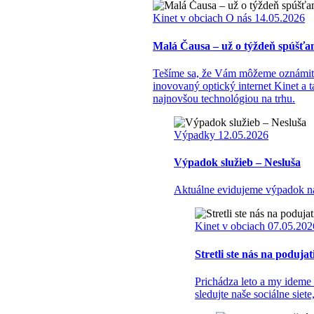
Kinet v obciach
O nás
14.05.2026
Malá Čausa – už o týždeň spúšťa
Tešíme sa, že Vám môžeme oznámiť s
inovovaný optický internet Kinet a
najnovšou technológiou na trhu.
Výpadky
12.05.2026
Výpadok služieb – Nesluša
Aktuálne evidujeme výpadok naši
Kinet v obciach
07.05.202
Stretli ste nás na poduja
Prichádza leto a my ideme 
sledujte naše sociálne siet