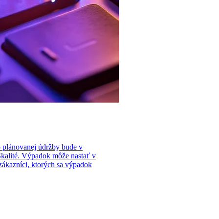
to plánovanej údržby bude v
 Skalité. Výpadok môže nastať v
zákazníci, ktorých sa výpadok