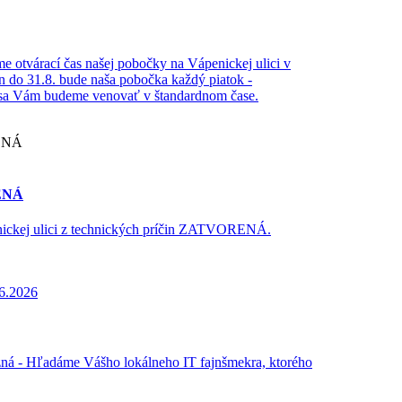
e otvárací čas našej pobočky na Vápenickej ulici v
in do 31.8. bude naša pobočka každý piatok -
a Vám budeme venovať v štandardnom čase.
RENÁ
nickej ulici z technických príčin ZATVORENÁ.
6.2026
ná - Hľadáme Vášho lokálneho IT fajnšmekra, ktorého