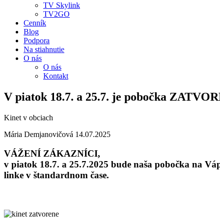
TV Skylink
TV2GO
Cenník
Blog
Podpora
Na stiahnutie
O nás
O nás
Kontakt
V piatok 18.7. a 25.7. je pobočka ZATV
Kinet v obciach
Mária Demjanovičová
14.07.2025
VÁŽENÍ ZÁKAZNÍCI,
v piatok 18.7. a 25.7.2025 bude naša pobočka na Vá
linke v štandardnom čase.