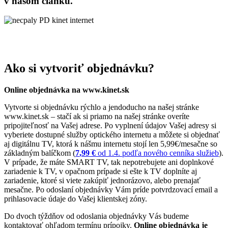
v našom článku.
Ako si vytvoriť objednávku?
Online objednávka na www.kinet.sk
Vytvorte si objednávku rýchlo a jendoducho na našej stránke
www.kinet.sk – stačí ak si priamo na našej stránke overíte
pripojiteľnosť na Vašej adrese. Po vyplnení údajov Vašej adresy si
vyberiete dostupné služby optického internetu a môžete si objednať
aj digitálnu TV, ktorá k nášmu internetu stojí len 5,99€/mesačne so
základným balíčkom (
7
,99 €
od 1.4. podľa nového cenníka služieb
).
V prípade, že máte SMART TV, tak nepotrebujete ani doplnkové
zariadenie k TV, v opačnom prípade si ešte k TV doplníte aj
zariadenie, ktoré si viete zakúpiť jednorázovo, alebo prenajať
mesačne. Po odoslaní objednávky Vám príde potvrdzovací email a
prihlasovacie údaje do Vašej klientskej zóny.
Do dvoch týždňov od odoslania objednávky Vás budeme
kontaktovať ohľadom termínu prípojky.
Online objednávka je