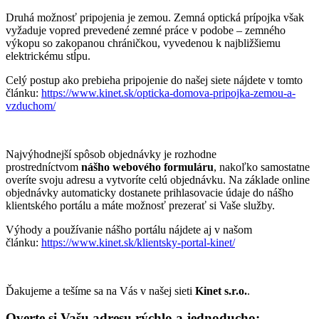
Druhá možnosť pripojenia je zemou. Zemná optická prípojka však
vyžaduje vopred prevedené zemné práce v podobe – zemného
výkopu so zakopanou chráničkou, vyvedenou k najbližšiemu
elektrickému stĺpu.
Celý postup ako prebieha pripojenie do našej siete nájdete v tomto
článku:
https://www.kinet.sk/opticka-domova-pripojka-zemou-a-
vzduchom/
Najvýhodnejší spôsob objednávky je rozhodne
prostredníctvom
nášho webového formuláru
, nakoľko samostatne
overíte svoju adresu a vytvoríte celú objednávku. Na základe online
objednávky automaticky dostanete prihlasovacie údaje do nášho
klientského portálu a máte možnosť prezerať si Vaše služby.
Výhody a používanie nášho portálu nájdete aj v našom
článku:
https://www.kinet.sk/klientsky-portal-kinet/
Ďakujeme a tešíme sa na Vás v našej sieti
Kinet s.r.o.
.
Overte si Vašu adresu rýchlo a jednoducho: