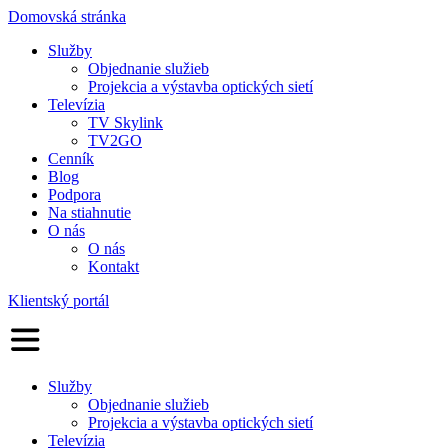
Domovská stránka
Služby
Objednanie služieb
Projekcia a výstavba optických sietí
Televízia
TV Skylink
TV2GO
Cenník
Blog
Podpora
Na stiahnutie
O nás
O nás
Kontakt
Klientský portál
Služby
Objednanie služieb
Projekcia a výstavba optických sietí
Televízia