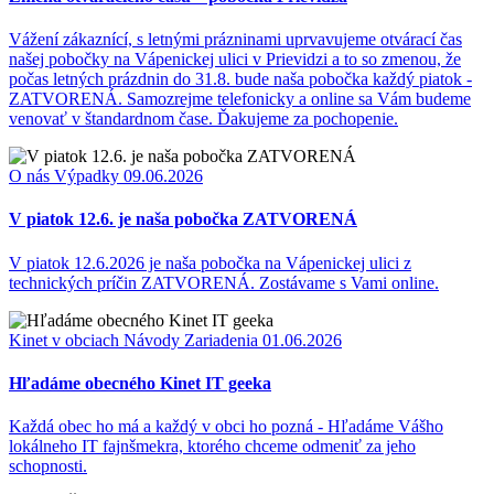
Vážení zákaznící, s letnými prázninami uprvavujeme otvárací čas
našej pobočky na Vápenickej ulici v Prievidzi a to so zmenou, že
počas letných prázdnin do 31.8. bude naša pobočka každý piatok -
ZATVORENÁ. Samozrejme telefonicky a online sa Vám budeme
venovať v štandardnom čase. Ďakujeme za pochopenie.
O nás
Výpadky
09.06.2026
V piatok 12.6. je naša pobočka ZATVORENÁ
V piatok 12.6.2026 je naša pobočka na Vápenickej ulici z
technických príčin ZATVORENÁ. Zostávame s Vami online.
Kinet v obciach
Návody
Zariadenia
01.06.2026
Hľadáme obecného Kinet IT geeka
Každá obec ho má a každý v obci ho pozná - Hľadáme Vášho
lokálneho IT fajnšmekra, ktorého chceme odmeniť za jeho
schopnosti.