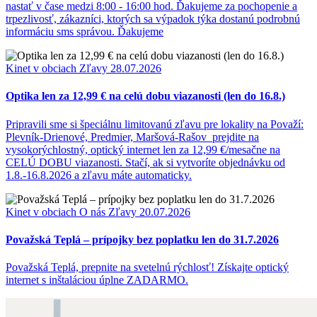
nastať v čase medzi 8:00 - 16:00 hod. Ďakujeme za pochopenie a
trpezlivosť, zákazníci, ktorých sa výpadok týka dostanú podrobnú
informáciu sms správou. Ďakujeme
Kinet v obciach
Zľavy
28.07.2026
Optika len za 12,99 € na celú dobu viazanosti (len do 16.8.)
Pripravili sme si špeciálnu limitovanú zľavu pre lokality na Považí:
Plevník-Drienové, Predmier, Maršová-Rašov prejdite na
vysokorýchlostný, optický internet len za 12,99 €/mesačne na
CELÚ DOBU viazanosti. Stačí, ak si vytvoríte objednávku od
1.8.-16.8.2026 a zľavu máte automaticky.
Kinet v obciach
O nás
Zľavy
20.07.2026
Považská Teplá – prípojky bez poplatku len do 31.7.2026
Považská Teplá, prepnite na svetelnú rýchlosť! Získajte optický
internet s inštaláciou úplne ZADARMO.