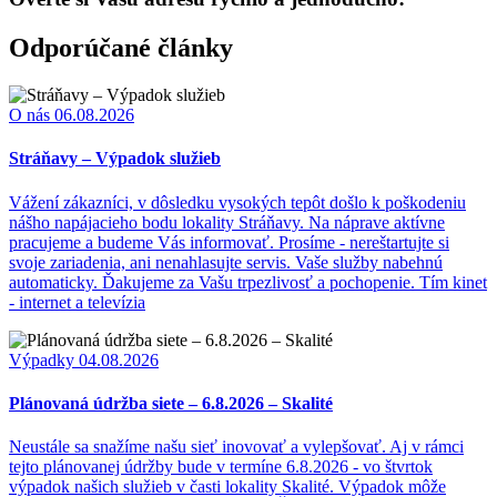
Odporúčané články
O nás
06.08.2026
Stráňavy – Výpadok služieb
Vážení zákazníci, v dôsledku vysokých tepôt došlo k poškodeniu
nášho napájacieho bodu lokality Stráňavy. Na náprave aktívne
pracujeme a budeme Vás informovať. Prosíme - nereštartujte si
svoje zariadenia, ani nenahlasujte servis. Vaše služby nabehnú
automaticky. Ďakujeme za Vašu trpezlivosť a pochopenie. Tím kinet
- internet a televízia
Výpadky
04.08.2026
Plánovaná údržba siete – 6.8.2026 – Skalité
Neustále sa snažíme našu sieť inovovať a vylepšovať. Aj v rámci
tejto plánovanej údržby bude v termíne 6.8.2026 - vo štvrtok
výpadok našich služieb v časti lokality Skalité. Výpadok môže