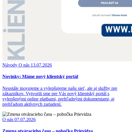
Návody
O nás
13.07.2026
Novinky: Máme nový klientský portál
Neustále inovujeme a vylepšujeme našu sieť, ale aj služby pre
zákazníkov. Vytvorili sme pre Vás nový klientský portál s
vylepšenými online platbami, prehľadnými dokumentami, aj
prehľadom aktívnych zariadení.
O nás
07.07.2026
Zmena otváracieho času – pobočka Prievidza