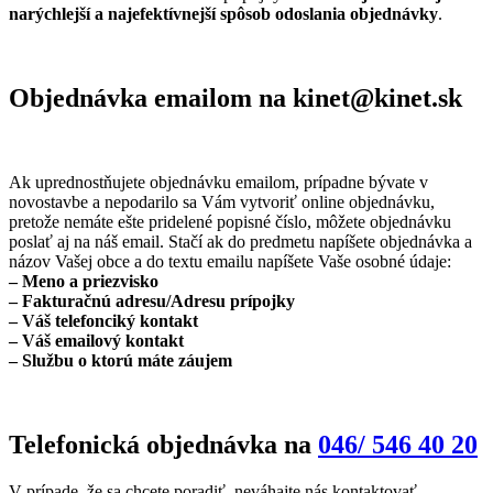
narýchlejší a najefektívnejší spôsob odoslania objednávky
.
Objednávka emailom na kinet@kinet.sk
Ak uprednostňujete objednávku emailom, prípadne bývate v
novostavbe a nepodarilo sa Vám vytvoriť online objednávku,
pretože nemáte ešte pridelené popisné číslo, môžete objednávku
poslať aj na náš email. Stačí ak do predmetu napíšete objednávka a
názov Vašej obce a do textu emailu napíšete Vaše osobné údaje:
– Meno a priezvisko
– Fakturačnú adresu/Adresu prípojky
– Váš telefonciký kontakt
– Váš emailový kontakt
– Službu o ktorú máte záujem
Telefonická objednávka na
046/ 546 40 20
V prípade, že sa chcete poradiť, neváhajte nás kontaktovať