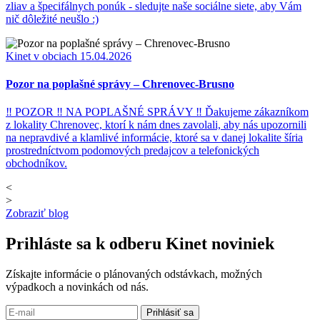
zliav a špecifálnych ponúk - sledujte naše sociálne siete, aby Vám
nič dôležité neušlo :)
Kinet v obciach
15.04.2026
Pozor na poplašné správy – Chrenovec-Brusno
‼ POZOR ‼ NA POPLAŠNÉ SPRÁVY ‼ Ďakujeme zákazníkom
z lokality Chrenovec, ktorí k nám dnes zavolali, aby nás upozornili
na nepravdivé a klamlivé informácie, ktoré sa v danej lokalite šíria
prostredníctvom podomových predajcov a telefonických
obchodníkov.
<
>
Zobraziť blog
Prihláste sa k odberu
Kinet noviniek
Získajte informácie o plánovaných odstávkach, možných
výpadkoch a novinkách od nás.
Prihlásiť sa