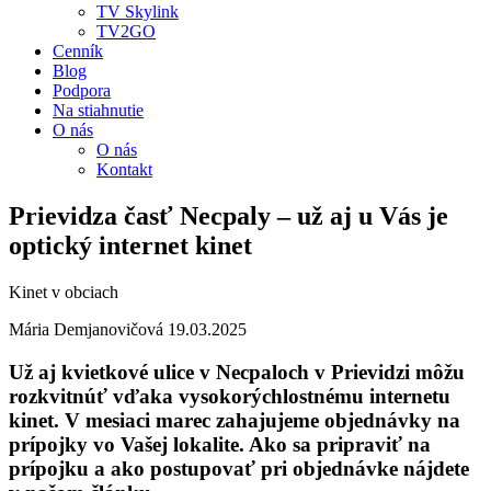
TV Skylink
TV2GO
Cenník
Blog
Podpora
Na stiahnutie
O nás
O nás
Kontakt
Prievidza časť Necpaly – už aj u Vás je
optický internet kinet
Kinet v obciach
Mária Demjanovičová
19.03.2025
Už aj kvietkové ulice v Necpaloch v Prievidzi môžu
rozkvitnúť vďaka vysokorýchlostnému internetu
kinet. V mesiaci marec zahajujeme objednávky na
prípojky vo Vašej lokalite. Ako sa pripraviť na
prípojku a ako postupovať pri objednávke nájdete