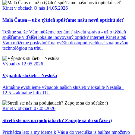
Kinet v obciach
O nás
14.05.2026
Malá Čausa – už o týždeň spúšťame našu novú optickú sieť
Tešíme sa, že Vám môžeme oznámiť skvelú správu - už o týždeň
spúšťame v ďalšej lokalite inovovaný optický internet Kinet a tak
Vám môžeme poskytnúť najvyššiu dostupnú rýchlosť s najnovšou
technológiou na trhu.
Výpadky
12.05.2026
Výpadok služieb – Nesluša
Aktuálne evidujeme výpadok našich služieb v lokalite Nesluša -
12.5. - aktuálne info TU.
Kinet v obciach
07.05.2026
Stretli ste nás na podujatiach? Zapojte sa do súťaže :)
Prichádza leto a my ideme k Vás a do vrecúška is balíme množstvo