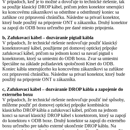
V prípadoch, keď je to možné a dovoľuje to technické riešenie, tak
sa použije klasický DROP kábel, pričom jeden konektor smerujúci
ku koncovému zákazníkovi sa odstrihne a odstrihnutý koniec sa
zafúkne cez pripravenú chráničku. Následne sa privarí konektor,
ktorý bude použitý na pripojenie ONT u zákazníka. Druhý konektor
sa zapojí do ODB boxu určeného pre dané miesto pripojenia.
b, Zafukovací kábel – dozváranie pigtail kábla
V prípadoch, že technické riešenie nedovoľuje použiť klasický
konektorovaný kábel, použijeme pri domovej optickej prípojke
zafukovací kábel, pričom na jednom konci sa navarí pigtail s
konektorom, ktorý sa umiestni do ODB boxu. Zvar sa umiestni
špeciálne na základe požiadaviek spoločnosti Kinet do ODB.
Koniec kábla smerujúceho ku koncovému zákazníkovi sa zafúkne
cez pripravenú chráničku. Následne sa privarí konektor, ktorý bude
použitý na pripojenie ONT u zákazníka.
c, Zafukovací kábel – dozváranie DROP kábla a zapojenie do
externého boxu
V prípadoch, že technické riešenie nedovoľuje použiť iné spôsoby,
môžeme použiť pri domovej optickej prípojke kombináciu
klasického DROP kábla a zafukovací kábel, pričom na jednom
konci sa navarí klasický DROP kábel s konektorom, ktorý sa zapojí
do konektoru v ODB boxe. Druhý konektor sa zapojí do externého
boxu určeného pre takéto externé ukončenie DROP káblu. Na