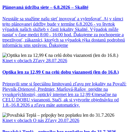
Plánovaná údržba siete – 6.8.2026 – Skalité
Neustále sa snažíme našu sieť inovovať a vylepšovať. Aj v rámci
tejto plánovanej údržby bude v termíne 6.8.2026 - vo štvrtok
výpadok našich služieb v časti lokality Skalité. Výpadok môže
nastať v čase medzi 8:00 - 16:00 hod. Ďakujeme za pochopenie a
trpezlivosť, zákazníci, ktorých sa výpadok týka dostanú podrobnú
informáciu sms správou. Ďakujeme
Kinet v obciach
Zľavy
28.07.2026
Optika len za 12,99 € na celú dobu viazanosti (len do 16.8.)
Pripravili sme si špeciálnu limitovanú zľavu pre lokality na Považí:
Plevník-Drienové, Predmier, Maršová-Rašov prejdite na
vysokorýchlostný, optický internet len za 12,99 €/mesačne na
CELÚ DOBU viazanosti. Stačí, ak si vytvoríte objednávku od
1.8.-16.8.2026 a zľavu máte automaticky.
Kinet v obciach
O nás
Zľavy
20.07.2026
Považská Teplá – prípojky bez poplatku len do 31.7.2026