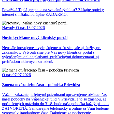
Považská Teplá, prepnite na svetelnú rýchlosť! Získajte optický
internet s inštaláciou úplne ZADARMO.
Návody
O nás
13.07.2026
Novinky: Máme nový klientský portál
Neustále inovujeme a vylepšujeme našu sieť, ale aj služby pre
zákazníkov. Vytvorili sme pre Vás nový klientský portál s
vylepšenými online platbami, prehľadnými dokumentami, aj
prehľadom aktívnych zariadení.
O nás
07.07.2026
Zmena otváracieho času – pobočka Prievidza
Vážení zákaznící, s letnými prázninami uprvavujeme otvárací čas
našej pobočky na Vápenickej ulici v Prievidzi a to so zmenou, že
počas letných prázdnin do 31.8. bude naša pobočka každý piatok -
ZATVORENÁ. Samozrejme telefonicky a online sa Vám budeme
venovať v štandardnom čase. Ďakujeme za pochopenie.