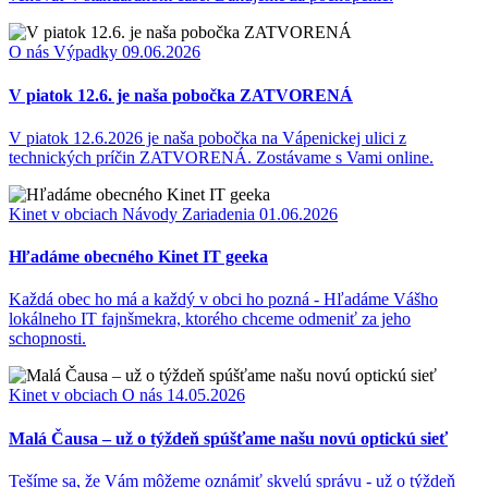
O nás
Výpadky
09.06.2026
V piatok 12.6. je naša pobočka ZATVORENÁ
V piatok 12.6.2026 je naša pobočka na Vápenickej ulici z
technických príčin ZATVORENÁ. Zostávame s Vami online.
Kinet v obciach
Návody
Zariadenia
01.06.2026
Hľadáme obecného Kinet IT geeka
Každá obec ho má a každý v obci ho pozná - Hľadáme Vášho
lokálneho IT fajnšmekra, ktorého chceme odmeniť za jeho
schopnosti.
Kinet v obciach
O nás
14.05.2026
Malá Čausa – už o týždeň spúšťame našu novú optickú sieť
Tešíme sa, že Vám môžeme oznámiť skvelú správu - už o týždeň