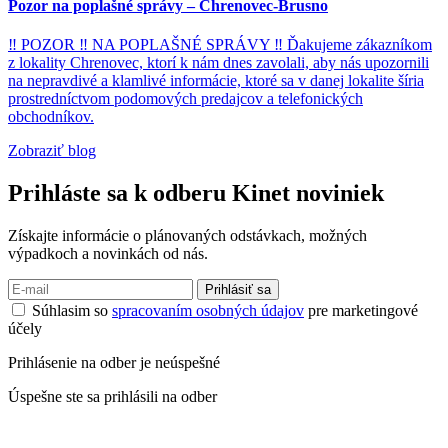
Pozor na poplašné správy – Chrenovec-Brusno
‼ POZOR ‼ NA POPLAŠNÉ SPRÁVY ‼ Ďakujeme zákazníkom
z lokality Chrenovec, ktorí k nám dnes zavolali, aby nás upozornili
na nepravdivé a klamlivé informácie, ktoré sa v danej lokalite šíria
prostredníctvom podomových predajcov a telefonických
obchodníkov.
Zobraziť blog
Prihláste sa k odberu
Kinet noviniek
Získajte informácie o plánovaných odstávkach, možných
výpadkoch a novinkách od nás.
Prihlásiť sa
Súhlasim so
spracovaním osobných údajov
pre marketingové
účely
Prihlásenie na odber je neúspešné
Úspešne ste sa prihlásili na odber