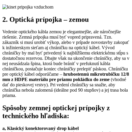
2.
Optická prípojka – zemou
Vedenie optického kábla zemou je elegantnejšie, ale náročnejšie
riešenie. Zemná prípojka musí byť vopred pripravená. Tzn.
zákazník si musí urobiť výkop, alebo v prípade novostavby zakopať
k inžinierskym sieťam aj chráničku na optický kábel. Vývod
chráničky by mal byť privedený k najbližšiemu elektrickému stĺpu s
dostatočnou rezervou. Dbajte však na ukončenie chráničky, aby sa v
nej neusádzala špina, ktorá bude brániť v prefuknutí kábla
chráničkou, postačuje koniec chráničky prelepiť páskou. Chráničku
pre optický kábel odporúčame –
hrubostennú mikrotrubičku 12/8
mm z HDPE materiálu pre priamu pokládku do zeme
(vhodné
dať do pieskovej vrstvy). Pri vedení chráničky sa snažte, aby
chránička nebola zalomená (ideálne pod 90 stupňov) a jej trasa bola
priama.
Spôsoby zemnej optickej prípojky z
technického hľadiska:
a, Klasický konektorovaný drop kábel