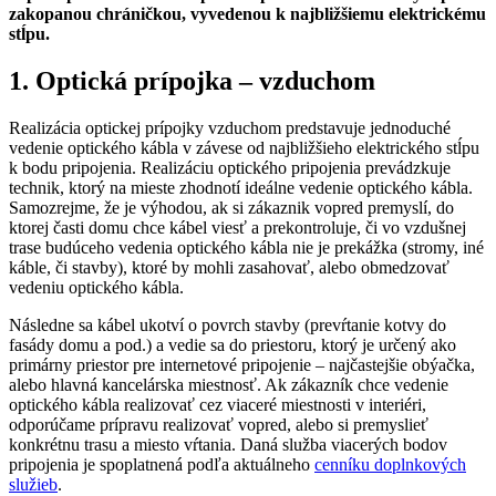
zakopanou chráničkou, vyvedenou k najbližšiemu elektrickému
stĺpu.
1. Optická prípojka – vzduchom
Realizácia optickej prípojky vzduchom predstavuje jednoduché
vedenie optického kábla v závese od najbližšieho elektrického stĺpu
k bodu pripojenia. Realizáciu optického pripojenia prevádzkuje
technik, ktorý na mieste zhodnotí ideálne vedenie optického kábla.
Samozrejme, že je výhodou, ak si zákaznik vopred premyslí, do
ktorej časti domu chce kábel viesť a prekontroluje, či vo vzdušnej
trase budúceho vedenia optického kábla nie je prekážka (stromy, iné
káble, či stavby), ktoré by mohli zasahovať, alebo obmedzovať
vedeniu optického kábla.
Následne sa kábel ukotví o povrch stavby (prevŕtanie kotvy do
fasády domu a pod.) a vedie sa do priestoru, ktorý je určený ako
primárny priestor pre internetové pripojenie – najčastejšie obýačka,
alebo hlavná kancelárska miestnosť. Ak zákazník chce vedenie
optického kábla realizovať cez viaceré miestnosti v interiéri,
odporúčame prípravu realizovať vopred, alebo si premyslieť
konkrétnu trasu a miesto vŕtania. Daná služba viacerých bodov
pripojenia je spoplatnená podľa aktuálneho
cenníku doplnkových
služieb
.