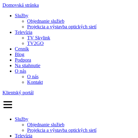
Domovská stránka
Služby
Objednanie služieb
Projekcia a výstavba optických sietí
Televízia
TV Skylink
TV2GO
Cenník
Blog
Podpora
Na stiahnutie
O nás
O nás
Kontakt
Klientský portál
Služby
Objednanie služieb
Projekcia a výstavba optických sietí
Televízia