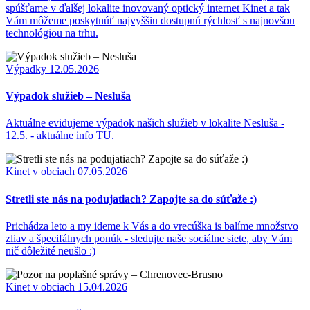
spúšťame v ďalšej lokalite inovovaný optický internet Kinet a tak
Vám môžeme poskytnúť najvyššiu dostupnú rýchlosť s najnovšou
technológiou na trhu.
Výpadky
12.05.2026
Výpadok služieb – Nesluša
Aktuálne evidujeme výpadok našich služieb v lokalite Nesluša -
12.5. - aktuálne info TU.
Kinet v obciach
07.05.2026
Stretli ste nás na podujatiach? Zapojte sa do súťaže :)
Prichádza leto a my ideme k Vás a do vrecúška is balíme množstvo
zliav a špecifálnych ponúk - sledujte naše sociálne siete, aby Vám
nič dôležité neušlo :)
Kinet v obciach
15.04.2026