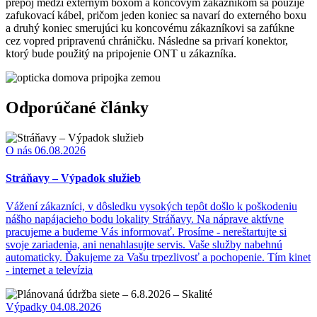
prepoj medzi externým boxom a koncovým zákazníkom sa použije
zafukovací kábel, pričom jeden koniec sa navarí do externého boxu
a druhý koniec smerujúci ku koncovému zákazníkovi sa zafúkne
cez vopred pripravenú chráničku. Následne sa privarí konektor,
ktorý bude použitý na pripojenie ONT u zákazníka.
Odporúčané články
O nás
06.08.2026
Stráňavy – Výpadok služieb
Vážení zákazníci, v dôsledku vysokých tepôt došlo k poškodeniu
nášho napájacieho bodu lokality Stráňavy. Na náprave aktívne
pracujeme a budeme Vás informovať. Prosíme - nereštartujte si
svoje zariadenia, ani nenahlasujte servis. Vaše služby nabehnú
automaticky. Ďakujeme za Vašu trpezlivosť a pochopenie. Tím kinet
- internet a televízia
Výpadky
04.08.2026