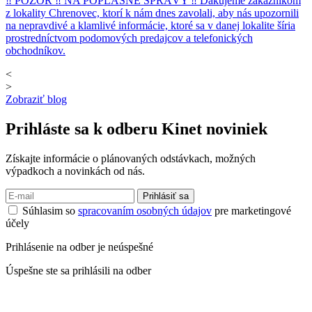
‼ POZOR ‼ NA POPLAŠNÉ SPRÁVY ‼ Ďakujeme zákazníkom
z lokality Chrenovec, ktorí k nám dnes zavolali, aby nás upozornili
na nepravdivé a klamlivé informácie, ktoré sa v danej lokalite šíria
prostredníctvom podomových predajcov a telefonických
obchodníkov.
<
>
Zobraziť blog
Prihláste sa k odberu
Kinet noviniek
Získajte informácie o plánovaných odstávkach, možných
výpadkoch a novinkách od nás.
Prihlásiť sa
Súhlasim so
spracovaním osobných údajov
pre marketingové
účely
Prihlásenie na odber je neúspešné
Úspešne ste sa prihlásili na odber