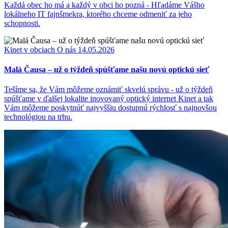
Každá obec ho má a každý v obci ho pozná - Hľadáme Vášho
lokálneho IT fajnšmekra, ktorého chceme odmeniť za jeho
schopnosti.
Kinet v obciach
O nás
14.05.2026
Malá Čausa – už o týždeň spúšťame našu novú optickú sieť
Tešíme sa, že Vám môžeme oznámiť skvelú správu - už o týždeň
spúšťame v ďalšej lokalite inovovaný optický internet Kinet a tak
Vám môžeme poskytnúť najvyššiu dostupnú rýchlosť s najnovšou
technológiou na trhu.