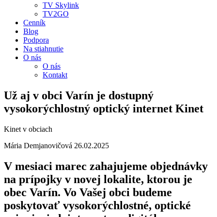
TV Skylink
TV2GO
Cenník
Blog
Podpora
Na stiahnutie
O nás
O nás
Kontakt
Už aj v obci Varín je dostupný
vysokorýchlostný optický internet Kinet
Kinet v obciach
Mária Demjanovičová
26.02.2025
V mesiaci marec zahajujeme objednávky
na prípojky v novej lokalite, ktorou je
obec Varín. Vo Vašej obci budeme
poskytovať vysokorýchlostné, optické