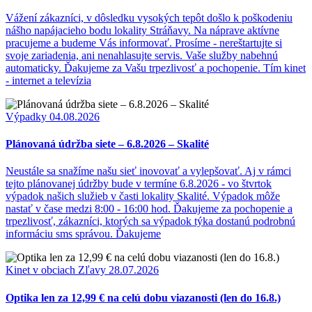
Vážení zákazníci, v dôsledku vysokých tepôt došlo k poškodeniu
nášho napájacieho bodu lokality Stráňavy. Na náprave aktívne
pracujeme a budeme Vás informovať. Prosíme - nereštartujte si
svoje zariadenia, ani nenahlasujte servis. Vaše služby nabehnú
automaticky. Ďakujeme za Vašu trpezlivosť a pochopenie. Tím kinet
- internet a televízia
Výpadky
04.08.2026
Plánovaná údržba siete – 6.8.2026 – Skalité
Neustále sa snažíme našu sieť inovovať a vylepšovať. Aj v rámci
tejto plánovanej údržby bude v termíne 6.8.2026 - vo štvrtok
výpadok našich služieb v časti lokality Skalité. Výpadok môže
nastať v čase medzi 8:00 - 16:00 hod. Ďakujeme za pochopenie a
trpezlivosť, zákazníci, ktorých sa výpadok týka dostanú podrobnú
informáciu sms správou. Ďakujeme
Kinet v obciach
Zľavy
28.07.2026
Optika len za 12,99 € na celú dobu viazanosti (len do 16.8.)