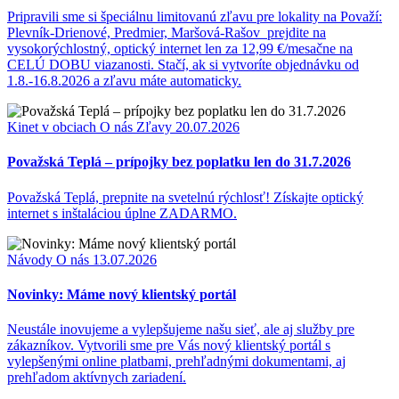
Pripravili sme si špeciálnu limitovanú zľavu pre lokality na Považí:
Plevník-Drienové, Predmier, Maršová-Rašov prejdite na
vysokorýchlostný, optický internet len za 12,99 €/mesačne na
CELÚ DOBU viazanosti. Stačí, ak si vytvoríte objednávku od
1.8.-16.8.2026 a zľavu máte automaticky.
Kinet v obciach
O nás
Zľavy
20.07.2026
Považská Teplá – prípojky bez poplatku len do 31.7.2026
Považská Teplá, prepnite na svetelnú rýchlosť! Získajte optický
internet s inštaláciou úplne ZADARMO.
Návody
O nás
13.07.2026
Novinky: Máme nový klientský portál
Neustále inovujeme a vylepšujeme našu sieť, ale aj služby pre
zákazníkov. Vytvorili sme pre Vás nový klientský portál s
vylepšenými online platbami, prehľadnými dokumentami, aj
prehľadom aktívnych zariadení.