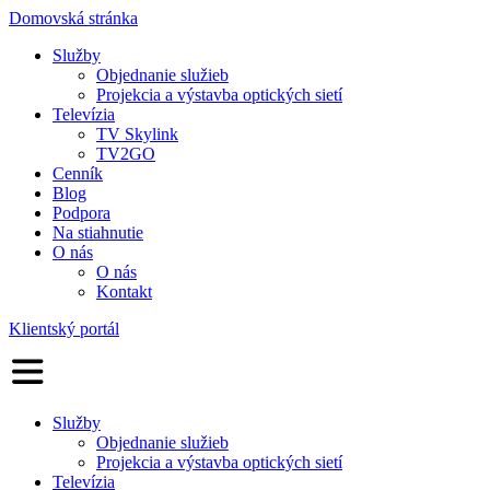
Domovská stránka
Služby
Objednanie služieb
Projekcia a výstavba optických sietí
Televízia
TV Skylink
TV2GO
Cenník
Blog
Podpora
Na stiahnutie
O nás
O nás
Kontakt
Klientský portál
Služby
Objednanie služieb
Projekcia a výstavba optických sietí
Televízia