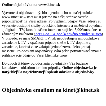
Online objednávka na www.kinet.sk
Vytvorte si objednávku rýchlo a jendoducho na našej stránke
www.kinet.sk – stačí ak si priamo na našej stránke overíte
pripojiteľnosť na Vašej adrese. Po vyplnení údajov Vašej adresy si
vyberiete dostupné služby optického internetu a môžete si objednať
aj digitálnu TV, ktorá k nášmu internetu stojí len 5,99€/mesačne so
základným balíčkom (
7
,99 €
od 1.4. podľa nového cenníka služieb
).
V prípade, že máte SMART TV, tak nepotrebujete ani doplnkové
zariadenie k TV, v opačnom prípade si ešte k TV doplníte aj
zariadenie, ktoré si viete zakúpiť jednorázovo, alebo prenajať
mesačne. Po odoslaní objednávky Vám príde potvrdzovací email a
prihlasovacie údaje do Vašej klientskej zóny.
Do dvoch týždňov od odoslania objednávky Vás budeme
kontaktovať ohľadom termínu prípojky.
Online objednávka je
narýchlejší a najefektívnejší spôsob odoslania objednávky
.
Objednávka emailom na kinet@kinet.sk