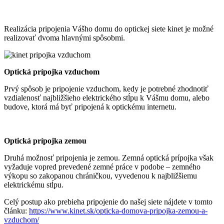
Realizácia pripojenia Vášho domu do optickej siete kinet je možné
realizovať dvoma hlavnými spôsobmi.
Optická prípojka vzduchom
Prvý spôsob je pripojenie vzduchom, kedy je potrebné zhodnotiť
vzdialenosť najbližšieho elektrického stĺpu k Vášmu domu, alebo
budove, ktorá má byť pripojená k optickému internetu.
Optická prípojka zemou
Druhá možnosť pripojenia je zemou. Zemná optická prípojka však
vyžaduje vopred prevedené zemné práce v podobe – zemného
výkopu so zakopanou chráničkou, vyvedenou k najbližšiemu
elektrickému stĺpu.
Celý postup ako prebieha pripojenie do našej siete nájdete v tomto
článku:
https://www.kinet.sk/opticka-domova-pripojka-zemou-a-
vzduchom/