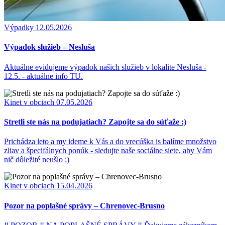
Výpadky
12.05.2026
Výpadok služieb – Nesluša
Aktuálne evidujeme výpadok našich služieb v lokalite Nesluša -
12.5. - aktuálne info TU.
Kinet v obciach
07.05.2026
Stretli ste nás na podujatiach? Zapojte sa do súťaže :)
Prichádza leto a my ideme k Vás a do vrecúška is balíme množstvo
zliav a špecifálnych ponúk - sledujte naše sociálne siete, aby Vám
nič dôležité neušlo :)
Kinet v obciach
15.04.2026
Pozor na poplašné správy – Chrenovec-Brusno