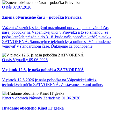
O nás
07.07.2026
Zmena otváracieho času – pobočka Prievidza
Vážení zákaznící, s letnými prázninami uprvavujeme otvárací čas
našej pobočky na Vápenickej ulici v Prievidzi a to so zmenou, že
počas letných prázdnin do 31.8. bude naša pobočka každý piatok -
ZATVORENÁ. Samozrejme telefonicky a online sa Vám budeme
venovať v štandardnom čase. Ďakujeme za pochopenie.
O nás
Výpadky
09.06.2026
V piatok 12.6. je naša pobočka ZATVORENÁ
V piatok 12.6.2026 je naša pobočka na Vápenickej ulici z
technických príčin ZATVORENÁ. Zostávame s Vami online.
Kinet v obciach
Návody
Zariadenia
01.06.2026
Hľadáme obecného Kinet IT geeka