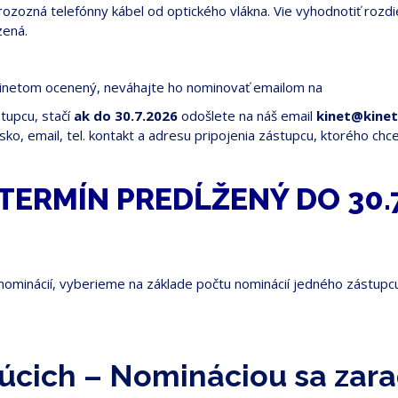
ý rozozná telefónny kábel od optického vlákna. Vie vyhodnotiť roz
zená.
yť Kinetom ocenený, neváhajte ho nominovať emailom na
stupcu, stačí
ak do 30.7.2026
odošlete na náš email
kinet@kinet
isko, email, tel. kontakt a adresu pripojenia zástupcu, ktorého c
TERMÍN PREDĹŽENÝ DO 30.
 nominácií, vyberieme na základe počtu nominácií jedného zástupcu 
úcich – Nomináciou sa zara