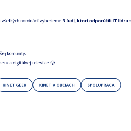
 všetkých nominácií vyberieme
3 ľudí, ktorí odporúčili IT lídr
šej komunity.
etu a digitálnej televízie 🙂
KINET GEEK
KINET V OBCIACH
SPOLUPRACA