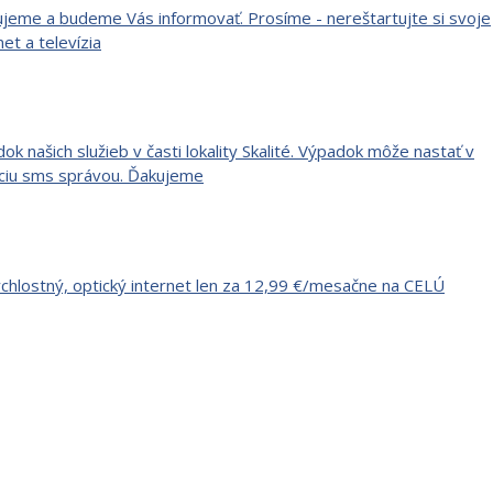
cujeme a budeme Vás informovať. Prosíme - nereštartujte si svoje
et a televízia
k našich služieb v časti lokality Skalité. Výpadok môže nastať v
áciu sms správou. Ďakujeme
rýchlostný, optický internet len za 12,99 €/mesačne na CELÚ