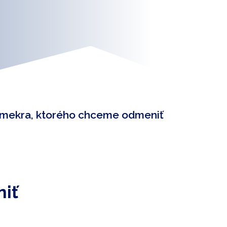
nšmekra, ktorého chceme odmeniť
iť