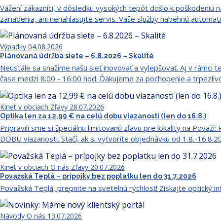
Vážení zákazníci, v dôsledku vysokých tepôt došlo k poškodeniu 
zariadenia, ani nenahlasujte servis. Vaše služby nabehnú automati
Výpadky
04.08.2026
Plánovaná údržba siete – 6.8.2026 – Skalité
Neustále sa snažíme našu sieť inovovať a vylepšovať. Aj v rámci t
čase medzi 8:00 - 16:00 hod. Ďakujeme za pochopenie a trpezliv
Kinet v obciach
Zľavy
28.07.2026
Optika len za 12,99 € na celú dobu viazanosti (len do 16.8.)
Pripravili sme si špeciálnu limitovanú zľavu pre lokality na Pov
DOBU viazanosti. Stačí, ak si vytvoríte objednávku od 1.8.-16.8.
Kinet v obciach
O nás
Zľavy
20.07.2026
Považská Teplá – prípojky bez poplatku len do 31.7.2026
Považská Teplá, prepnite na svetelnú rýchlosť! Získajte optický i
Návody
O nás
13.07.2026