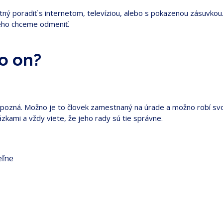
otný poradiť s internetom, televíziou, alebo s pokazenou zásuvkou.
rého chceme odmeniť.
to on?
 pozná. Možno je to človek zamestnaný na úrade a možno robí svoj
zkami a vždy viete, že jeho rady sú tie správne.
eľne