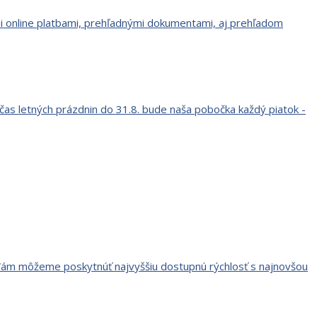
ými online platbami, prehľadnými dokumentami, aj prehľadom
očas letných prázdnin do 31.8. bude naša pobočka každý piatok -
k Vám môžeme poskytnúť najvyššiu dostupnú rýchlosť s najnovšou