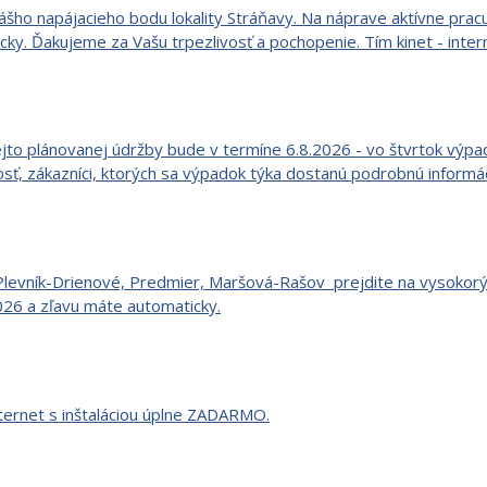
nášho napájacieho bodu lokality Stráňavy. Na náprave aktívne pra
cky. Ďakujeme za Vašu trpezlivosť a pochopenie. Tím kinet - intern
ejto plánovanej údržby bude v termíne 6.8.2026 - vo štvrtok výpado
osť, zákazníci, ktorých sa výpadok týka dostanú podrobnú inform
aží: Plevník-Drienové, Predmier, Maršová-Rašov prejdite na vysoko
2026 a zľavu máte automaticky.
nternet s inštaláciou úplne ZADARMO.