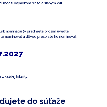
diel medzi výpadkom siete a slabým WiFi
.sk
nomináciu (v predmete prosím uveďte:
hcete nominovať a dôvod prečo ste ho nominovali.
7.2027
z každej lokality.
ďujete do súťaže