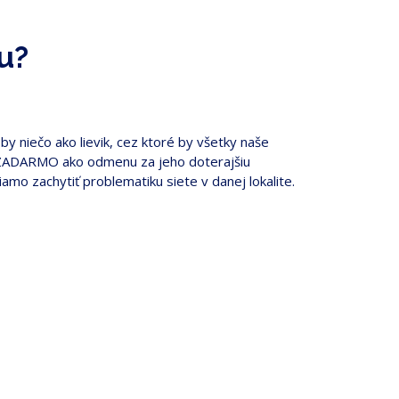
u?
by niečo ako lievik, cez ktoré by všetky naše
žby ZADARMO ako odmenu za jeho doterajšiu
mo zachytiť problematiku siete v danej lokalite.