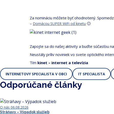
Za nomináciu môžete byť ohodnotený. Spomedzi
–
🙂
Domácou SUPER WiFi od kinetu
Zapojte sa do našej aktivity a buďte súčasťou na
Neustály príliv noviniek vo svete optického intern
Tím
kinet – internet a televízia
INTERNETOVY SPECIALISTA V OBCI
IT SPECIALISTA
Odporúčané články
O nás
06.08.2026
Stráňavy – Výpadok služieb