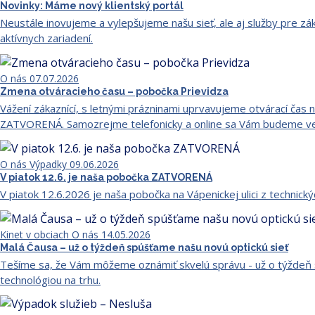
Novinky: Máme nový klientský portál
Neustále inovujeme a vylepšujeme našu sieť, ale aj služby pre zá
aktívnych zariadení.
O nás
07.07.2026
Zmena otváracieho času – pobočka Prievidza
Vážení zákaznící, s letnými prázninami uprvavujeme otvárací čas n
ZATVORENÁ. Samozrejme telefonicky a online sa Vám budeme ve
O nás
Výpadky
09.06.2026
V piatok 12.6. je naša pobočka ZATVORENÁ
V piatok 12.6.2026 je naša pobočka na Vápenickej ulici z technic
Kinet v obciach
O nás
14.05.2026
Malá Čausa – už o týždeň spúšťame našu novú optickú sieť
Tešíme sa, že Vám môžeme oznámiť skvelú správu - už o týždeň s
technológiou na trhu.