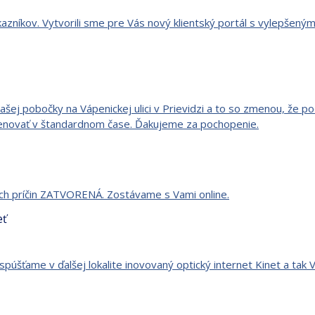
kazníkov. Vytvorili sme pre Vás nový klientský portál s vylepšen
ašej pobočky na Vápenickej ulici v Prievidzi a to so zmenou, že p
novať v štandardnom čase. Ďakujeme za pochopenie.
kých príčin ZATVORENÁ. Zostávame s Vami online.
púšťame v ďalšej lokalite inovovaný optický internet Kinet a ta