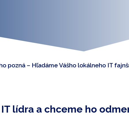
 ho pozná – Hľadáme Vášho lokálneho IT faj
T lídra a chceme ho odmen