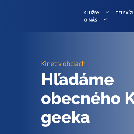
SLUŽBY
TELEVÍZI
O NÁS
Služby
Televízia
Kinet v obciach
Cenník
Hľadáme
Blog
obecného K
Podpora
geeka
Na stiahnutie
O nás