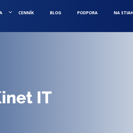
A
CENNÍK
BLOG
PODPORA
NA STIA
inet IT