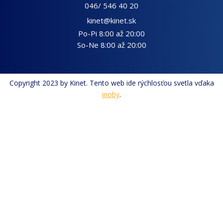
046/ 546 40 20
kinet@kinet.sk
Po-Pi 8:00 až 20:00
So-Ne 8:00 až 20:00
Copyright 2023 by Kinet. Tento web ide rýchlosťou svetla vďaka
inoby
.
Nastavenia cookies
Používame cookies, aby naša webová stránka fungovala
správne (nevyhnutné cookies). Vyberte "Prijať všetko", ak
súhlasíte so zobrazením personalizovaného obsahu, relevantnej
reklamy a meraním výkonnosti, ktoré nám pomáhajú skvalitniť
naše služby a prispôsobovať obsah vašim potrebám. Kliknutím
na "Podrobné nastavenia" zobrazíte ďalšie podrobnosti a
možnosti. Preferencie môžete kedykoľvek zmeniť. Ďalšie
informácie nájdete v našich
Zásadách ochrany osobných
údajov
.