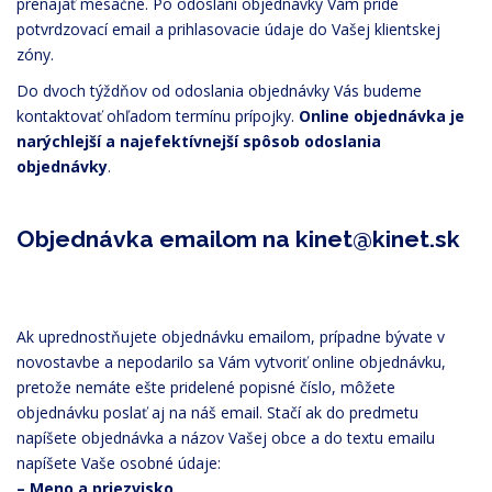
prenajať mesačne. Po odoslaní objednávky Vám príde
potvrdzovací email a prihlasovacie údaje do Vašej klientskej
zóny.
Do dvoch týždňov od odoslania objednávky Vás budeme
kontaktovať ohľadom termínu prípojky.
Online objednávka je
narýchlejší a najefektívnejší spôsob odoslania
objednávky
.
Objednávka emailom na kinet@kinet.sk
Ak uprednostňujete objednávku emailom, prípadne bývate v
novostavbe a nepodarilo sa Vám vytvoriť online objednávku,
pretože nemáte ešte pridelené popisné číslo, môžete
objednávku poslať aj na náš email. Stačí ak do predmetu
napíšete objednávka a názov Vašej obce a do textu emailu
napíšete Vaše osobné údaje:
– Meno a priezvisko