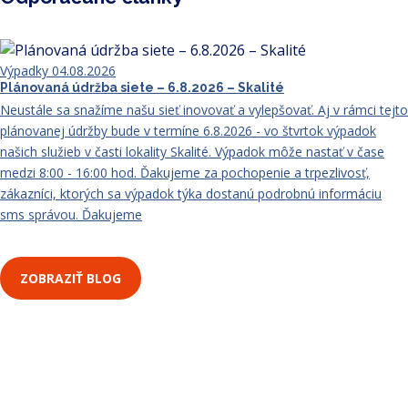
Výpadky
04.08.2026
Plánovaná údržba siete – 6.8.2026 – Skalité
Neustále sa snažíme našu sieť inovovať a vylepšovať. Aj v rámci tejto
plánovanej údržby bude v termíne 6.8.2026 - vo štvrtok výpadok
našich služieb v časti lokality Skalité. Výpadok môže nastať v čase
medzi 8:00 - 16:00 hod. Ďakujeme za pochopenie a trpezlivosť,
zákazníci, ktorých sa výpadok týka dostanú podrobnú informáciu
sms správou. Ďakujeme
ZOBRAZIŤ BLOG