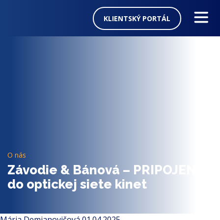
KLIENTSKÝ PORTÁL
Služby
Televízia
Cenník
Blog
Podpora
O nás
Závodie & Bánová – PRIPOJENÉ
Na stiahnutie
do optickej siete kinet
O nás
Mária Demjanovičová
01.04.2025