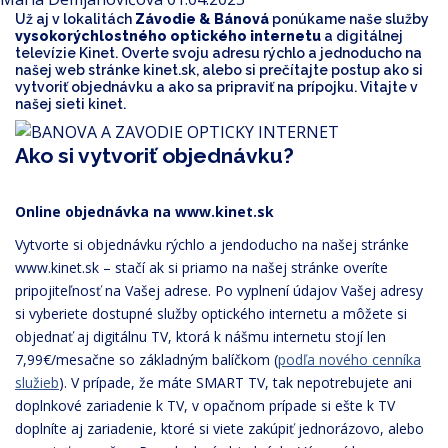
Už aj v lokalitách
Závodie & Bánová
ponúkame naše služby
vysokorýchlostného optického internetu
a digitálnej
televízie Kinet. Overte svoju adresu rýchlo a jednoducho na
našej web stránke kinet.sk, alebo si prečítajte postup ako si
vytvoriť objednávku a ako sa pripraviť na prípojku. Vitajte v
našej sieti kinet.
Ako si vytvoriť objednávku?
Online objednávka na www.kinet.sk
Vytvorte si objednávku rýchlo a jendoducho na našej stránke
www.kinet.sk – stačí ak si priamo na našej stránke overíte
pripojiteľnosť na Vašej adrese. Po vyplnení údajov Vašej adresy
si vyberiete dostupné služby optického internetu a môžete si
objednať aj digitálnu TV, ktorá k nášmu internetu stojí len
7,99€/mesačne so základným balíčkom (
podľa nového cenníka
služieb
). V prípade, že máte SMART TV, tak nepotrebujete ani
doplnkové zariadenie k TV, v opačnom prípade si ešte k TV
doplníte aj zariadenie, ktoré si viete zakúpiť jednorázovo, alebo