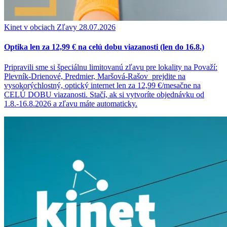
Kinet v obciach
Zľavy
28.07.2026
Optika len za 12,99 € na celú dobu viazanosti (len do 16.8.)
Pripravili sme si špeciálnu limitovanú zľavu pre lokality na Považí:
Plevník-Drienové, Predmier, Maršová-Rašov prejdite na
vysokorýchlostný, optický internet len za 12,99 €/mesačne na
CELÚ DOBU viazanosti. Stačí, ak si vytvoríte objednávku od
1.8.-16.8.2026 a zľavu máte automaticky.