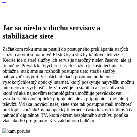
Jar sa niesla v duchu servisov a
stabilizácie siete
Začiatkom roku sme sa pustili do postupného preklápania starých
služieb akými sú napr. WIFI služby a služby káblovej televízie.
Keďže ide o staré služby ich servis je náročný nielen časovo, ale aj
finančne. Prevádzka týychto starých služieb je často technicky
obtiažna atak sme sa rozhodli postupne tieto staršie služby
nahrádzať novými. V našich obciach postupne budujeme
vysokorýchlostný optický internet, ktorý poskytuje najvyššiu možnú
internetovú rýychlosť, ale zároveň je to stabilná a spoľahlivá sieť,
ktorá vďaka najnovším technológiám umožňuje prevádzkovať
vysokorýchlostné optické pripojenie, ale aj pripojenie k digitálnej
televízí. Vďaka inovácií našej siete sme tak postupne mali možnosť
preklopiť staré služby na optický internet a často kazovú káblovú tv
nahradiť digitálnou TV, ktorá okrem bezplatného archívu ponúka
viac ako 60 programov už v základnom balíčku.