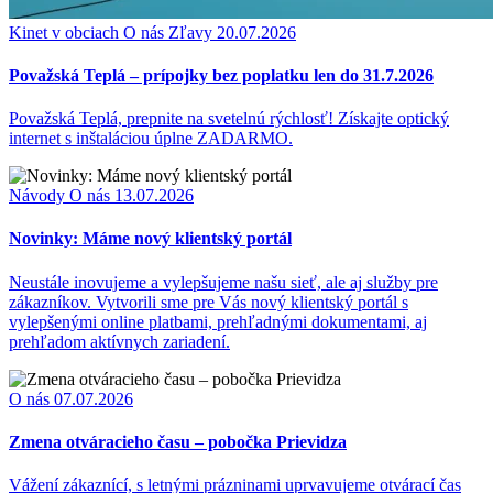
Kinet v obciach
O nás
Zľavy
20.07.2026
Považská Teplá – prípojky bez poplatku len do 31.7.2026
Považská Teplá, prepnite na svetelnú rýchlosť! Získajte optický
internet s inštaláciou úplne ZADARMO.
Návody
O nás
13.07.2026
Novinky: Máme nový klientský portál
Neustále inovujeme a vylepšujeme našu sieť, ale aj služby pre
zákazníkov. Vytvorili sme pre Vás nový klientský portál s
vylepšenými online platbami, prehľadnými dokumentami, aj
prehľadom aktívnych zariadení.
O nás
07.07.2026
Zmena otváracieho času – pobočka Prievidza
Vážení zákaznící, s letnými prázninami uprvavujeme otvárací čas