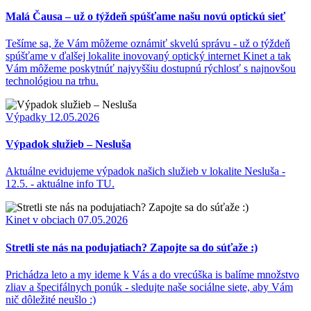
Malá Čausa – už o týždeň spúšťame našu novú optickú sieť
Tešíme sa, že Vám môžeme oznámiť skvelú správu - už o týždeň
spúšťame v ďalšej lokalite inovovaný optický internet Kinet a tak
Vám môžeme poskytnúť najvyššiu dostupnú rýchlosť s najnovšou
technológiou na trhu.
Výpadky
12.05.2026
Výpadok služieb – Nesluša
Aktuálne evidujeme výpadok našich služieb v lokalite Nesluša -
12.5. - aktuálne info TU.
Kinet v obciach
07.05.2026
Stretli ste nás na podujatiach? Zapojte sa do súťaže :)
Prichádza leto a my ideme k Vás a do vrecúška is balíme množstvo
zliav a špecifálnych ponúk - sledujte naše sociálne siete, aby Vám
nič dôležité neušlo :)