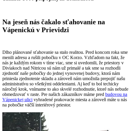
Na jeseň nás čakalo sťahovanie na
Vápenickú v Prievidzi
Dlho plánované sťahovanie sa stalo realitou. Pred koncom roka sme
menili adresu a rušili pobočku v OC Korzo. Vzhľadom na fakt, že
nás je každým rokom v tíme viac, sme si uvedomili, že priestory v
Diviakoch nad Nitricou sú nám už primalé a tak sme sa rozhodli
zjednotiť naše pobočky do jednej vynovenej budovy, ktorá nám
priniesla zjednotenie skladu a zároveň nám umožnila prepojiť našu
administratívu so všetkými oddeleniami. Aj keď to bol techicky
náročný krok, vnímame to ako skvelé rozhodnutie, ktoré nás nebude
obmedzovať v raste. Pre našich zákazníkov máme pred
budovou na
Vápenickej ulici
vyhradené prakovacie miesta a zároveň máte u nás
na pobočke väčší interiérový priestor.