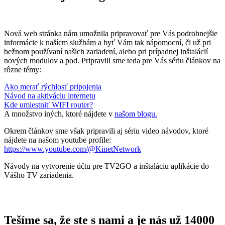
Nová web stránka nám umožnila pripravovať pre Vás podrobnejšie
informácie k našícm službám a byť Vám tak nápomocní, či už pri
bežnom používaní našich zariadení, alebo pri prípadnej inštalácií
nových modulov a pod. Pripravili sme teda pre Vás sériu článkov na
rôzne témy:
Ako merať rýchlosť pripojenia
Návod na aktiváciu internetu
Kde umiestniť WIFI router?
A množstvo iných, ktoré nájdete v
našom blogu.
Okrem článkov sme však pripravili aj sériu video návodov, ktoré
nájdete na našom youtube profile:
https://www.youtube.com/@KinetNetwork
Návody na vytvorenie účtu pre TV2GO a inštaláciu aplikácie do
Vášho TV zariadenia.
Tešíme sa, že ste s nami a je nás už 14000