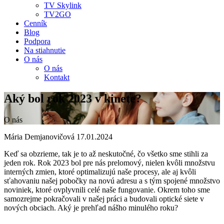
TV Skylink
TV2GO
Cenník
Blog
Podpora
Na stiahnutie
O nás
O nás
Kontakt
Aký bol rok 2023 v kinete?
O nás
Mária Demjanovičová
17.01.2024
Keď sa obzrieme, tak je to až neskutočné, čo všetko sme stihli za
jeden rok. Rok 2023 bol pre nás prelomový, nielen kvôli množstvu
interných zmien, ktoré optimalizujú naše procesy, ale aj kvôli
sťahovaniu našej pobočky na novú adresu a s tým spojené množstvo
noviniek, ktoré ovplyvnili celé naše fungovanie. Okrem toho sme
samozrejme pokračovali v našej práci a budovali optické siete v
nových obciach. Aký je prehľad nášho minulého roku?