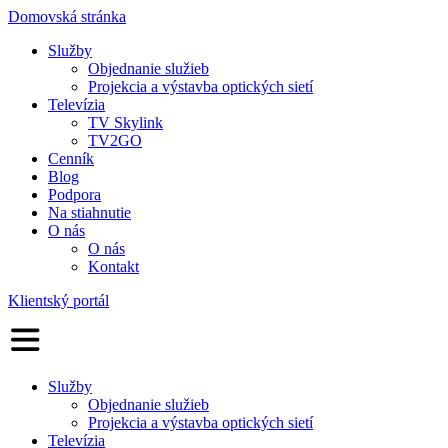
Domovská stránka
Služby
Objednanie služieb
Projekcia a výstavba optických sietí
Televízia
TV Skylink
TV2GO
Cenník
Blog
Podpora
Na stiahnutie
O nás
O nás
Kontakt
Klientský portál
Služby
Objednanie služieb
Projekcia a výstavba optických sietí
Televízia