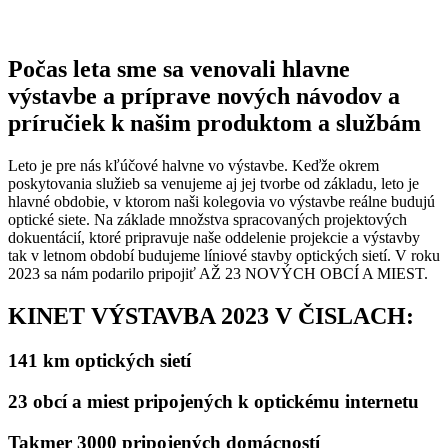
Počas leta sme sa venovali hlavne
výstavbe a príprave nových návodov a
príručiek k našim produktom a službám
Leto je pre nás kľúčové halvne vo výstavbe. Keďže okrem
poskytovania služieb sa venujeme aj jej tvorbe od základu, leto je
hlavné obdobie, v ktorom naši kolegovia vo výstavbe reálne budujú
optické siete. Na základe množstva spracovaných projektových
dokuentácií, ktoré pripravuje naše oddelenie projekcie a výstavby
tak v letnom období budujeme líniové stavby optických sietí. V roku
2023 sa nám podarilo pripojiť AŽ 23 NOVÝCH OBCÍ A MIEST.
KINET VÝSTAVBA 2023 V ČISLACH:
141 km optických sietí
23 obcí a miest pripojených k optickému internetu
Takmer 3000 pripojených domácností