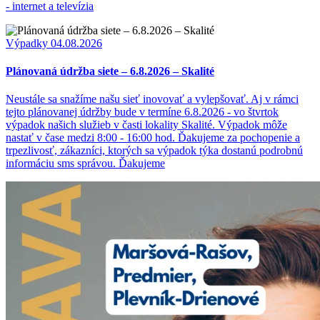
- internet a televízia
Výpadky
04.08.2026
Plánovaná údržba siete – 6.8.2026 – Skalité
Neustále sa snažíme našu sieť inovovať a vylepšovať. Aj v rámci
tejto plánovanej údržby bude v termíne 6.8.2026 - vo štvrtok
výpadok našich služieb v časti lokality Skalité. Výpadok môže
nastať v čase medzi 8:00 - 16:00 hod. Ďakujeme za pochopenie a
trpezlivosť, zákazníci, ktorých sa výpadok týka dostanú podrobnú
informáciu sms správou. Ďakujeme