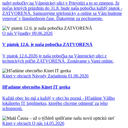
našej pobočky na Vápenickej ulici v Prievidzi a to so zmenou, že
počas letných prázdnin do 31.8. bude naša pobočka každý piatok -
ZATVORENÁ. Samozrejme telefonicky a online sa Vám budeme
venovať v štandardnom čase. Ďakujeme za pochopenie.
O nás
Výpadky
09.06.2026
V piatok 12.6. je naša pobočka ZATVORENÁ
V piatok 12.6.2026 je naša pobočka na Vápenickej ulici z
technických príčin ZATVORENÁ. Zostávame s Vami online.
Kinet v obciach
Návody
Zariadenia
01.06.2026
Hľadáme obecného Kinet IT geeka
Každá obec ho má a každý v obci ho pozná - Hľadáme Vášho
lokálneho IT fajnšmekra, ktorého chceme odmeniť za jeho
schopnosti.
Kinet v obciach
O nás
14.05.2026