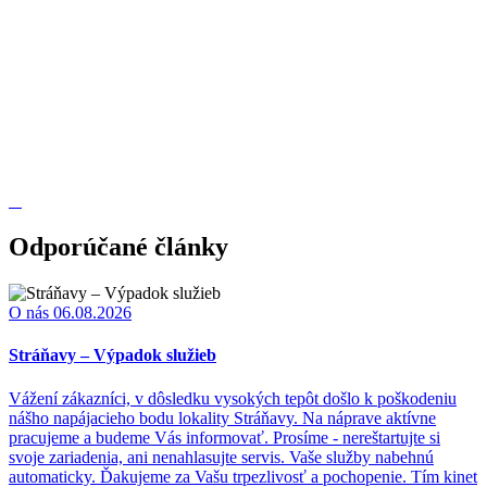
Odporúčané články
O nás
06.08.2026
Stráňavy – Výpadok služieb
Vážení zákazníci, v dôsledku vysokých tepôt došlo k poškodeniu
nášho napájacieho bodu lokality Stráňavy. Na náprave aktívne
pracujeme a budeme Vás informovať. Prosíme - nereštartujte si
svoje zariadenia, ani nenahlasujte servis. Vaše služby nabehnú
automaticky. Ďakujeme za Vašu trpezlivosť a pochopenie. Tím kinet