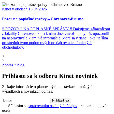
Kinet v obciach
15.04.2026
Pozor na poplašné správy – Chrenovec-Brusno
‼ POZOR ‼ NA POPLAŠNÉ SPRÁVY ‼ Ďakujeme zákazníkom
z lokality Chrenovec, ktorí k nám dnes zavolali, aby nás upozornili
na nepravdivé a klamlivé informácie, ktoré sa v danej lokalite šíria
prostredníctvom podomových predajcov a telefonických
obchodníkov.
<
>
Zobraziť blog
Prihláste sa k odberu
Kinet noviniek
Získajte informácie o plánovaných odstávkach, možných
výpadkoch a novinkách od nás.
Prihlásiť sa
Súhlasim so
spracovaním osobných údajov
pre marketingové
účely