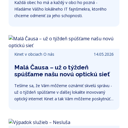
Každá obec ho má a každý v obci ho pozná -
Hľadáme Vášho lokálneho IT fajnšmekra, ktorého
chceme odmeniť za jeho schopnosti.
Kinet v obciach
O nás
14.05.2026
Malá Čausa – už o týždeň
spúšťame našu novú optickú sieť
Tešíme sa, že Vám môžeme oznámiť skvelú správu -
už o týždeň spúšťame v ďalšej lokalite inovovaný
optický internet Kinet a tak Vám môžeme poskytnúť
najvyššiu dostupnú rýchlosť s najnovšou
technológiou na trhu.