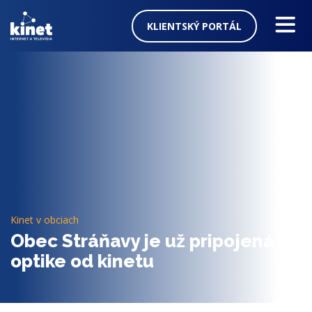
KLIENTSKÝ PORTÁL
Služby
Televízia
Cenník
Blog
Podpora
Kinet v obciach
Obec Stráňavy je už pripojená k
Na stiahnutie
optike od kinetu
O nás