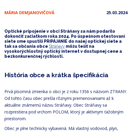
MÁRIA DEMJANOVIČOVÁ
25.03.2024
Optické pripojenie v obci Stráňavy sa nám podarilo
dokončiť začiatkom roka 2024. Po úspešnom otestovaní
siete sme spustili PRIPÁJANIE do našej optickej siete a
tak sa občania obce
Stráňavy
môžu tešiť na
vysokorýchlostný optický internet v dostupnej cene a
bezkonkurenčnej rýchlosti.
História obce a krátka špecifikácia
Prvá písomná zmienka o obci je z roku 1356 s názvom ZTRANY.
Od tohto času obec prešla rôznymi premenovaniami až k
aktuálne známemú názvu Stráňavy. Obec Stráňavy sa
rozprestiera pod vrchom POLOM, ktorý je aktívnym ťažobným
priestorom.
Obec je plne technicky vybavená. Má vlastný vodovod, plyn,