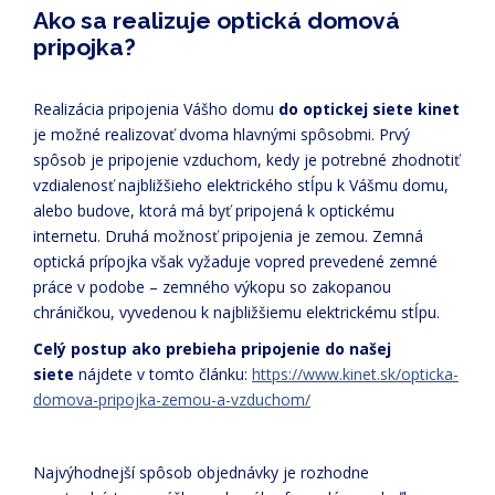
Ako sa realizuje optická domová
pripojka?
Realizácia pripojenia Vášho domu
do optickej siete kinet
je možné realizovať dvoma hlavnými spôsobmi. Prvý
spôsob je pripojenie vzduchom, kedy je potrebné zhodnotiť
vzdialenosť najbližšieho elektrického stĺpu k Vášmu domu,
alebo budove, ktorá má byť pripojená k optickému
internetu. Druhá možnosť pripojenia je zemou. Zemná
optická prípojka však vyžaduje vopred prevedené zemné
práce v podobe – zemného výkopu so zakopanou
chráničkou, vyvedenou k najbližšiemu elektrickému stĺpu.
Celý postup ako prebieha pripojenie do našej
siete
nájdete v tomto článku:
https://www.kinet.sk/opticka-
domova-pripojka-zemou-a-vzduchom/
Najvýhodnejší spôsob objednávky je rozhodne