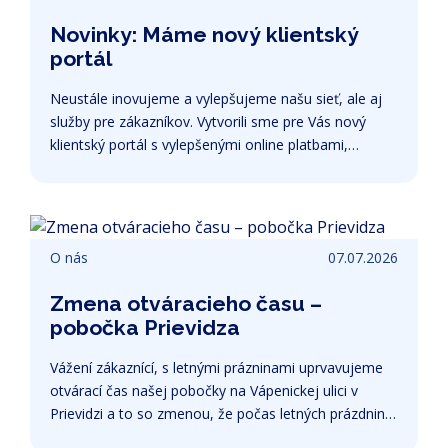
Novinky: Máme nový klientský
portál
Neustále inovujeme a vylepšujeme našu sieť, ale aj
služby pre zákazníkov. Vytvorili sme pre Vás nový
klientský portál s vylepšenými online platbami,
prehľadnými dokumentami, aj prehľadom aktívnych
zariadení.
O nás
07.07.2026
Zmena otváracieho času –
pobočka Prievidza
Vážení zákaznící, s letnými prázninami uprvavujeme
otvárací čas našej pobočky na Vápenickej ulici v
Prievidzi a to so zmenou, že počas letných prázdnin
do 31.8. bude naša pobočka každý piatok -