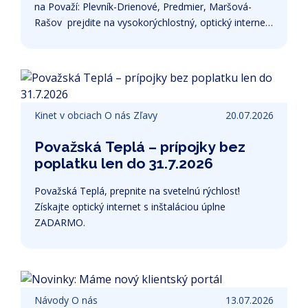
na Považí: Plevník-Drienové, Predmier, Maršová-
Rašov prejdite na vysokorýchlostný, optický internet
len za 12,99 €/mesačne na CELÚ DOBU viazanosti.
Stačí, ak si vytvoríte objednávku od 1.8.-16.8.2026 a
zľavu máte automaticky.
Kinet v obciach
O nás
Zľavy
20.07.2026
Považská Teplá – prípojky bez
poplatku len do 31.7.2026
Považská Teplá, prepnite na svetelnú rýchlosť!
Získajte optický internet s inštaláciou úplne
ZADARMO.
Návody
O nás
13.07.2026