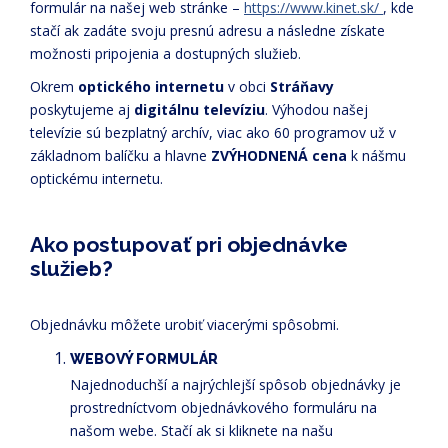
formulár na našej web stránke –
https://www.kinet.sk/
, kde
stačí ak zadáte svoju presnú adresu a následne získate
možnosti pripojenia a dostupných služieb.
Okrem
optického internetu
v obci
Stráňavy
poskytujeme aj
digitálnu televíziu
. Výhodou našej
televízie sú bezplatný archív, viac ako 60 programov už v
základnom balíčku a hlavne
ZVÝHODNENÁ cena
k nášmu
optickému internetu.
Ako postupovať pri objednávke
služieb?
Objednávku môžete urobiť viacerými spôsobmi.
WEBOVÝ FORMULÁR
Najednoduchší a najrýchlejší spôsob objednávky je
prostredníctvom objednávkového formuláru na
našom webe. Stačí ak si kliknete na našu