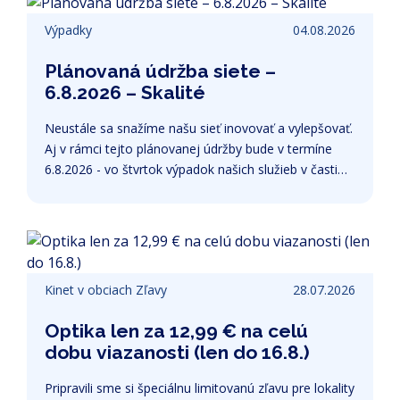
a pochopenie. Tím kinet - internet a televízia
Výpadky
04.08.2026
Plánovaná údržba siete –
6.8.2026 – Skalité
Neustále sa snažíme našu sieť inovovať a vylepšovať.
Aj v rámci tejto plánovanej údržby bude v termíne
6.8.2026 - vo štvrtok výpadok našich služieb v časti
lokality Skalité. Výpadok môže nastať v čase medzi
8:00 - 16:00 hod. Ďakujeme za pochopenie a
trpezlivosť, zákazníci, ktorých sa výpadok týka
dostanú podrobnú informáciu sms správou.
Ďakujeme
Kinet v obciach
Zľavy
28.07.2026
Optika len za 12,99 € na celú
dobu viazanosti (len do 16.8.)
Pripravili sme si špeciálnu limitovanú zľavu pre lokality