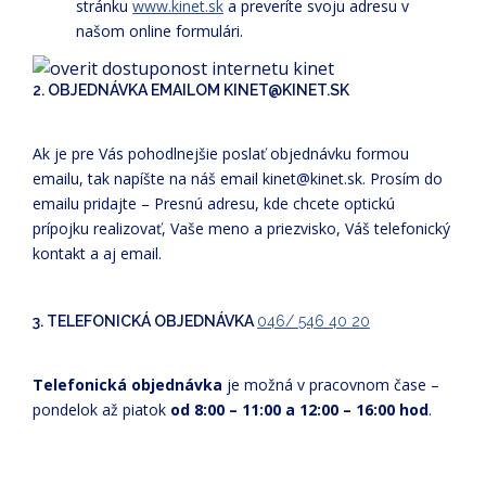
stránku
www.kinet.sk
a preveríte svoju adresu v
našom online formulári.
2. OBJEDNÁVKA EMAILOM KINET@KINET.SK
Ak je pre Vás pohodlnejšie poslať objednávku formou
emailu, tak napíšte na náš email kinet@kinet.sk. Prosím do
emailu pridajte – Presnú adresu, kde chcete optickú
prípojku realizovať, Vaše meno a priezvisko, Váš telefonický
kontakt a aj email.
3. TELEFONICKÁ OBJEDNÁVKA
046/ 546 40 20
Telefonická objednávka
je možná v pracovnom čase –
pondelok až piatok
od 8:00 – 11:00 a 12:00 – 16:00 hod
.