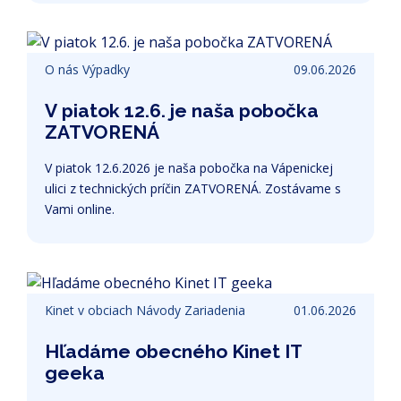
ZATVORENÁ. Samozrejme telefonicky a online sa
Vám budeme venovať v štandardnom čase.
Ďakujeme za pochopenie.
O nás
Výpadky
09.06.2026
V piatok 12.6. je naša pobočka
ZATVORENÁ
V piatok 12.6.2026 je naša pobočka na Vápenickej
ulici z technických príčin ZATVORENÁ. Zostávame s
Vami online.
Kinet v obciach
Návody
Zariadenia
01.06.2026
Hľadáme obecného Kinet IT
geeka