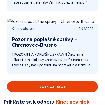
naše sociálne siete, aby Vám nič dôležité neušlo :)
Kinet v obciach
15.04.2026
Pozor na poplašné správy –
Chrenovec-Brusno
‼ POZOR ‼ NA POPLAŠNÉ SPRÁVY ‼ Ďakujeme
zákazníkom z lokality Chrenovec, ktorí k nám dnes
zavolali, aby nás upozornili na nepravdivé a klamlivé
informácie, ktoré sa v danej lokalite šíria
prostredníctvom podomových predajcov a
telefonických obchodníkov.
ZOBRAZIŤ BLOG
Prihláste sa k odberu
Kinet noviniek